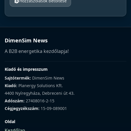
Hozzászólások betöltése
DimenSim News
A B2B energetika kezdőlapja!
Kiadó és impresszum
Sajtótermék:
DimenSim News
Kiadó:
Planergy Solutions Kft.
4400 Nyíregyháza, Debreceni út 43.
Adószám:
27408016-2-15
Cégjegyzékszám:
15-09-089001
Oldal
Kezdőlap