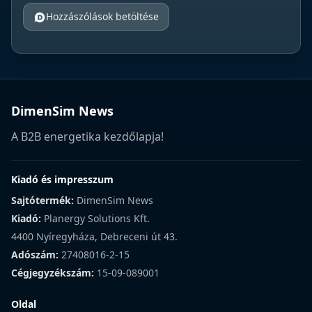
Hozzászólások betöltése
DimenSim News
A B2B energetika kezdőlapja!
Kiadó és impresszum
Sajtótermék:
DimenSim News
Kiadó:
Planergy Solutions Kft.
4400 Nyíregyháza, Debreceni út 43.
Adószám:
27408016-2-15
Cégjegyzékszám:
15-09-089001
Oldal