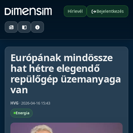
Hírlevél
Bejelentkezés
Európának mindössze
hat hétre elegendő
repülőgép üzemanyaga
van
HVG
· 2026-04-16 15:43
Energia