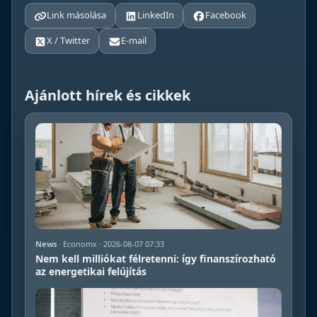
Link másolása
LinkedIn
Facebook
X / Twitter
E-mail
Ajánlott hírek és cikkek
News
· Economx · 2026-08-07 07:33
Nem kell milliókat félretenni: így finanszírozható
az energetikai felújítás