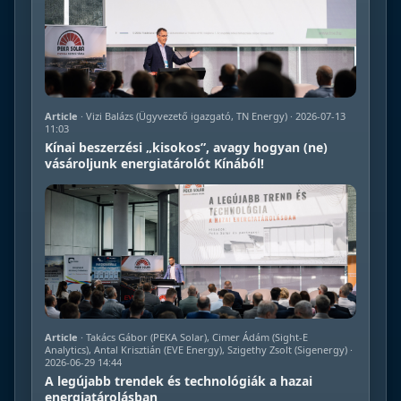
Article
· Vizi Balázs (Ügyvezető igazgató, TN Energy) · 2026-07-13
11:03
Kínai beszerzési „kisokos”, avagy hogyan (ne)
vásároljunk energiatárolót Kínából!
Article
· Takács Gábor (PEKA Solar), Cimer Ádám (Sight-E
Analytics), Antal Krisztián (EVE Energy), Szigethy Zsolt (Sigenergy) ·
2026-06-29 14:44
A legújabb trendek és technológiák a hazai
energiatárolásban