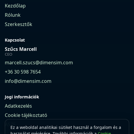
Kezdőlap
Rólunk
Szerkesztők
Kapcsolat
Szűcs Marcell
CEO
marcell.szucs@dimensim.com
+36 30 598 7654
info@dimensim.com
Jogi információk
Adatkezelés
Cookie tájékoztató
ÁSZF
Ez a weboldal analitikai sütiket használ a forgalom és a
használat mérésére. További információk a
Cookie