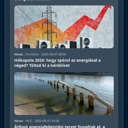
News
· Portfolio · 2026-08-07 09:00
Hőkupola 2026: hogy spórol az energiával a
céged? Töltsd ki a kérdőívet
News
· HVG · 2026-08-07 05:00
Átfogó energiafejlesztési tervet fogadtak el, a