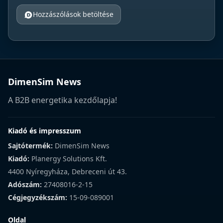
Hozzászólások betöltése
DimenSim News
A B2B energetika kezdőlapja!
Kiadó és impresszum
Sajtótermék:
DimenSim News
Kiadó:
Planergy Solutions Kft.
4400 Nyíregyháza, Debreceni út 43.
Adószám:
27408016-2-15
Cégjegyzékszám:
15-09-089001
Oldal