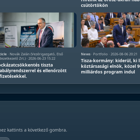
csütörtökön
ticle
· Novák Zalán (Vezérigazgató, Első
News
· Portfolio · 2026-08-06 20:21
ezetkezelő Zrt.) · 2026-06-23 15:22
Tisza-kormány: kiderül, ki l
ckázatcsökkentés tiszta
köztársasági elnök, közel 
abályrendszerrel és ellenőrzött
milliárdos program indul
fizetésekkel.
hez kattints a következő gombra.