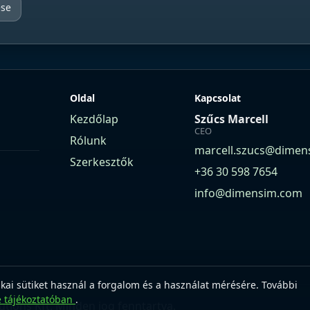
ése
Oldal
Kapcsolat
Kezdőlap
Szűcs Marcell
CEO
Rólunk
marcell.szucs@dimen
Szerkesztők
+36 30 598 7654
info@dimensim.com
ikai sütiket használ a forgalom és a használat mérésére. További
e tájékoztatóban
.
tions Kft. Minden jog fenntartva.