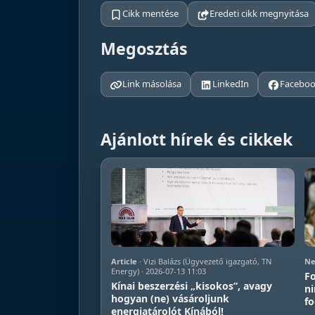
Cikk mentése
Eredeti cikk megnyitása
Megosztás
Link másolása
LinkedIn
Facebo
Ajánlott hírek és cikkek
Article
· Vizi Balázs (Ügyvezető igazgató, TN
Ne
Energy) · 2026-07-13 11:03
Fo
Kínai beszerzési „kisokos”, avagy
ni
hogyan (ne) vásároljunk
fo
energiatárolót Kínából!