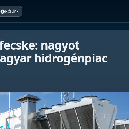
Rólunk
 fecske: nagyot
magyar hidrogénpiac