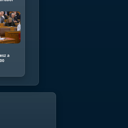
esz a
900