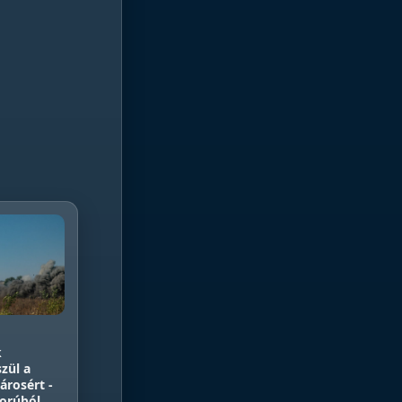
k
zül a
árosért -
borúból