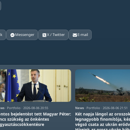
ok
Messenger
X / Twitter
E-mail
ws
· Portfolio · 2026-08-06 20:55
News
· Portfolio · 2026-08-06 21:51
ntos bejelentést tett Magyar Péter:
Két napja lángol az oroszo
ncs szükség az önkéntes
legnagyobb finomítója, kés
gyasztáscsökkentésre
végső csata az ukrán erődv
Híreink az orosz-ukrán há