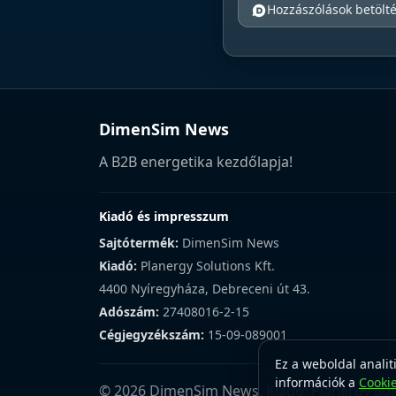
Hozzászólások betölt
DimenSim News
A B2B energetika kezdőlapja!
Kiadó és impresszum
Sajtótermék:
DimenSim News
Kiadó:
Planergy Solutions Kft.
4400 Nyíregyháza, Debreceni út 43.
Adószám:
27408016-2-15
Cégjegyzékszám:
15-09-089001
Ez a weboldal analit
információk a
Cooki
© 2026 DimenSim News. Kiadó: Planergy Solu