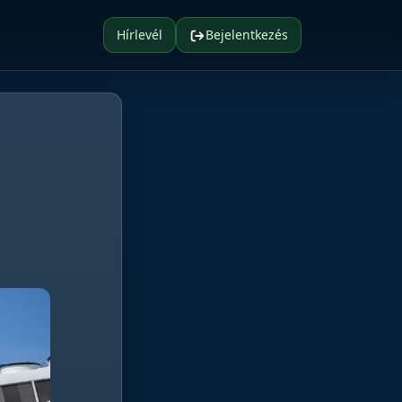
Hírlevél
Bejelentkezés