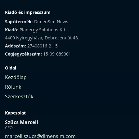
Kiadó és impresszum
Sajtótermék:
DimenSim News
Kiadó:
Planergy Solutions Kft.
4400 Nyíregyháza, Debreceni út 43.
Adószám:
27408016-2-15
Cégjegyzékszám:
15-09-089001
Oldal
Kezdőlap
Rólunk
Szerkesztők
Kapcsolat
Szűcs Marcell
CEO
marcell.szucs@dimensim.com