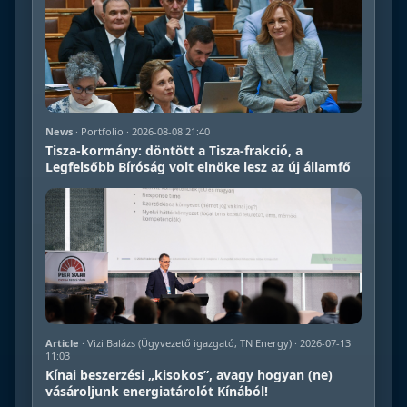
News
· Portfolio · 2026-08-08 21:40
Tisza-kormány: döntött a Tisza-frakció, a
Legfelsőbb Bíróság volt elnöke lesz az új államfő
Article
· Vizi Balázs (Ügyvezető igazgató, TN Energy) · 2026-07-13
11:03
Kínai beszerzési „kisokos”, avagy hogyan (ne)
vásároljunk energiatárolót Kínából!