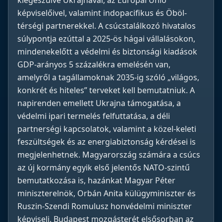
kiegészülve Ukrajnával, az Európai Unió
képviselőivel, valamint indopacifikus és Öböl-
térségi partnerekkel. A csúcstalálkozó hivatalos
súlypontja ezúttal a 2025-ös hágai vállalásokon,
mindenekelőtt a védelmi és biztonsági kiadások
GDP-arányos 5 százalékra emelésén van,
amelyről a tagállamoknak 2035-ig szóló „világos,
konkrét és hiteles” terveket kell bemutatniuk. A
napirenden emellett Ukrajna támogatása, a
védelmi ipari termelés felfuttatása, a déli
partnerségi kapcsolatok, valamint a közel-keleti
feszültségek és az energiabiztonság kérdései is
megjelenhetnek. Magyarország számára a csúcs
az új kormány egyik első jelentős NATO-szintű
bemutatkozása is, hazánkat Magyar Péter
miniszterelnök, Orbán Anita külügyminiszter és
Ruszin-Szendi Romulusz honvédelmi miniszter
képviseli. Budapest mozgásterét elsősorban az