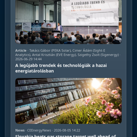
Article
· Takács Gábor (PEKA Solar), Cimer Ádám (Sight-E
Analytics), Antal Krisztián (EVE Energy), Szigethy Zsolt (Sigenergy) ·
2026-06-29 14:44
A legújabb trendek és technológiák a hazai
energiatárolásban
News
· CEEnergyNews · 2026-08-05 14:22
Slovakia beats gas storage target well ahead of