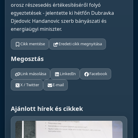
orosz részesedés értékesítéséről folyó
egyeztetések - jelentette ki hétfőn Dubravka
Djedovic Handanovic szerb bányászati és
energiaügyi miniszter.
Cikk mentése
Eredeti cikk megnyitása
Megosztás
Link másolása
LinkedIn
Facebook
X / Twitter
E-mail
Ajánlott hírek és cikkek