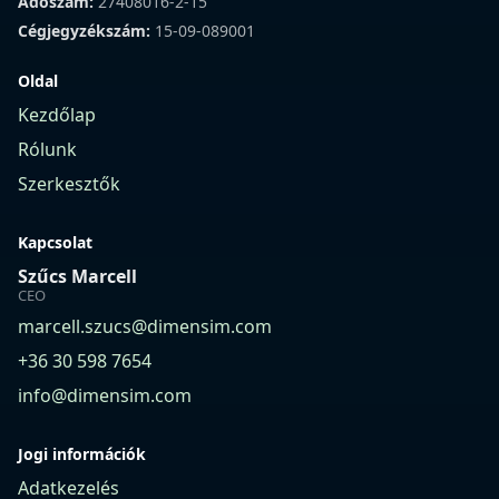
Adószám:
27408016-2-15
Cégjegyzékszám:
15-09-089001
Oldal
Kezdőlap
Rólunk
Szerkesztők
Kapcsolat
Szűcs Marcell
CEO
marcell.szucs@dimensim.com
+36 30 598 7654
info@dimensim.com
Jogi információk
Adatkezelés