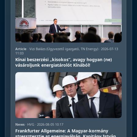
Article
· Vizi Balázs (Ügyvezető igazgató, TN Energy) · 2026-07-13
11:03
Kínai beszerzési „kisokos”, avagy hogyan (ne)
vásároljunk energiatárolót Kínából!
News
· HVG · 2026-08-05 10:17
Frankfurter Allgemeine: A Magyar-kormány
stressztesztje az energiaválság, Kapitány István