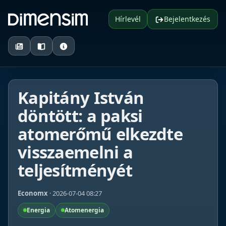
Hírlevél
Bejelentkezés
Kapitány István
döntött: a paksi
atomerőmű elkezdte
visszaemelni a
teljesítményét
Economx
· 2026-07-04 08:27
Energia
Atomenergia