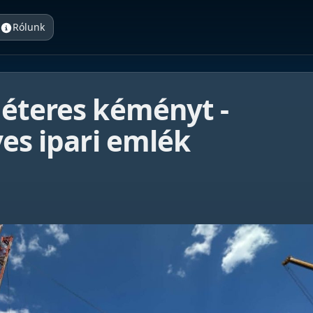
Rólunk
méteres kéményt -
ves ipari emlék