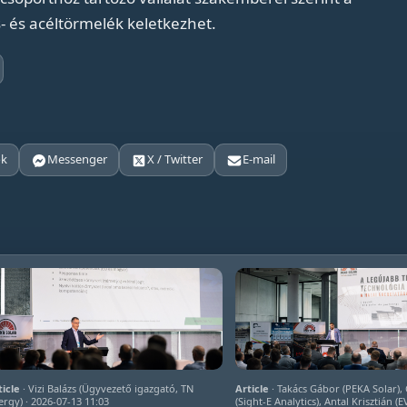
- és acéltörmelék keletkezhet.
ok
Messenger
X / Twitter
E-mail
ticle
· Vizi Balázs (Ügyvezető igazgató, TN
Article
· Takács Gábor (PEKA Solar)
ergy) · 2026-07-13 11:03
(Sight-E Analytics), Antal Krisztián (