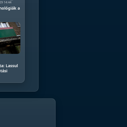
29 14:44
nológiák a
a: Lassul
tási