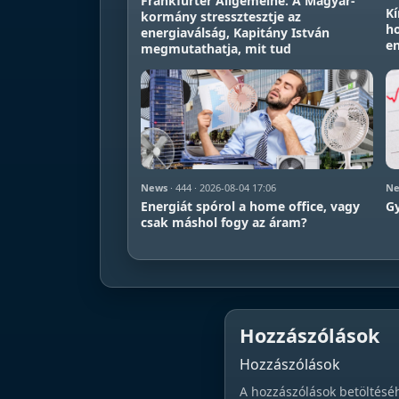
Frankfurter Allgemeine: A Magyar-
Kí
kormány stressztesztje az
ho
energiaválság, Kapitány István
en
megmutathatja, mit tud
News
· 444 · 2026-08-04 17:06
Ne
Energiát spórol a home office, vagy
Gy
csak máshol fogy az áram?
Hozzászólások
Hozzászólások
A hozzászólások betöltésé