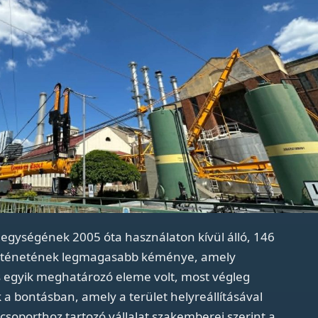
egységének 2005 óta használaton kívül álló, 146
rténetének legmagasabb kéménye, amely
s egyik meghatározó eleme volt, most végleg
ek a bontásban, amely a terület helyreállításával
 csoporthoz tartozó vállalat szakemberei szerint a