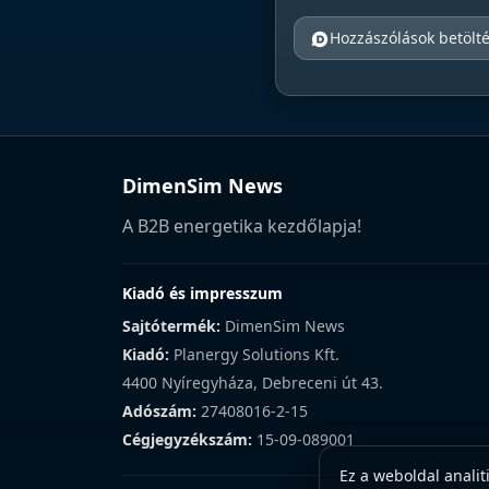
Hozzászólások betölt
DimenSim News
A B2B energetika kezdőlapja!
Kiadó és impresszum
Sajtótermék:
DimenSim News
Kiadó:
Planergy Solutions Kft.
4400 Nyíregyháza, Debreceni út 43.
Adószám:
27408016-2-15
Cégjegyzékszám:
15-09-089001
Ez a weboldal analit