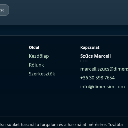
ése
Oldal
Kapcsolat
Kezdőlap
Szűcs Marcell
CEO
Rólunk
marcell.szucs@dimen
Szerkesztők
+36 30 598 7654
info@dimensim.com
ikai sütiket használ a forgalom és a használat mérésére. További