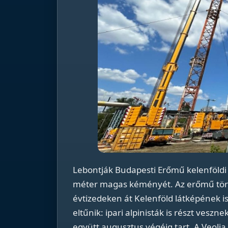
Lebontják Budapesti Erőmű kelenföldi 
méter magas kéményét. Az erőmű tö
évtizedeken át Kelenföld látképének i
eltűnik: ipari alpinisták is részt veszn
együtt augusztus végéig tart. A Veolia