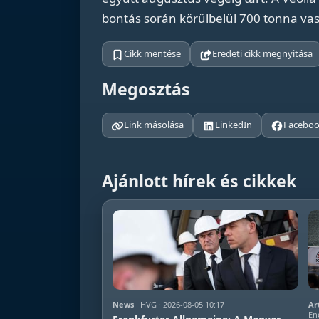
bontás során körülbelül 700 tonna vas
Cikk mentése
Eredeti cikk megnyitása
Megosztás
Link másolása
LinkedIn
Facebo
Ajánlott hírek és cikkek
News
· HVG · 2026-08-05 10:17
Ar
En