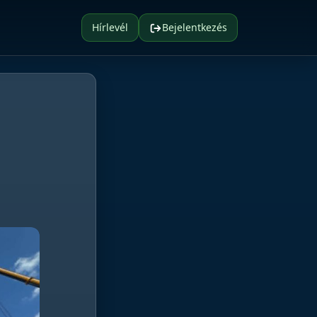
Hírlevél
Bejelentkezés