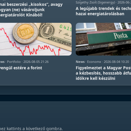
Szigethy Zsolt (Sigenergy) · 2026-06-
nai beszerzési „kisokos”, avagy
A legújabb trendek és tech
gyan (ne) vásároljunk
hazai energiatárolásban
ergiatárolót Kínából!
ws
· Portfolio · 2026-08-05 21:26
News
· Economx · 2026-08-04 10:20
engül estére a forint
Figyelmeztet a Magyar Post
a kézbesítés, hosszabb átfu
időkre kell készülni
hez kattints a következő gombra.