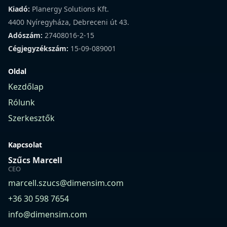
Kiadó:
Planergy Solutions Kft.
4400 Nyíregyháza, Debreceni út 43.
Adószám:
27408016-2-15
Cégjegyzékszám:
15-09-089001
Oldal
Kezdőlap
Rólunk
Szerkesztők
Kapcsolat
Szűcs Marcell
CEO
marcell.szucs@dimensim.com
+36 30 598 7654
info@dimensim.com