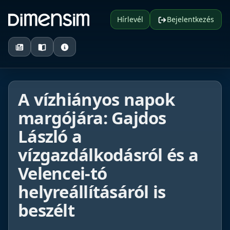
Hírlevél
Bejelentkezés
A vízhiányos napok
margójára: Gajdos
László a
vízgazdálkodásról és a
Velencei-tó
helyreállításáról is
beszélt