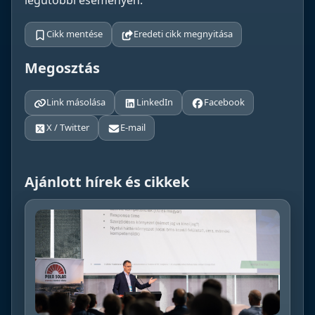
legutóbbi eseményén.
Cikk mentése
Eredeti cikk megnyitása
Megosztás
Link másolása
LinkedIn
Facebook
X / Twitter
E-mail
Ajánlott hírek és cikkek