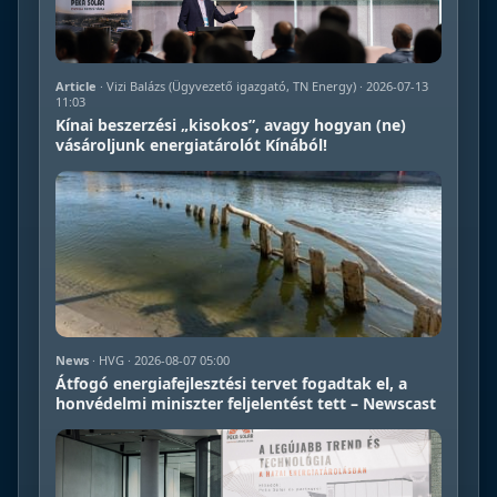
Article
· Vizi Balázs (Ügyvezető igazgató, TN Energy) · 2026-07-13
11:03
Kínai beszerzési „kisokos”, avagy hogyan (ne)
vásároljunk energiatárolót Kínából!
News
· HVG · 2026-08-07 05:00
Átfogó energiafejlesztési tervet fogadtak el, a
honvédelmi miniszter feljelentést tett – Newscast