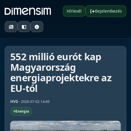
Hírlevél
Bejelentkezés
552 millió eurót kap
Magyarország
energiaprojektekre az
EU-tól
HVG
· 2026-07-02 14:49
Energia