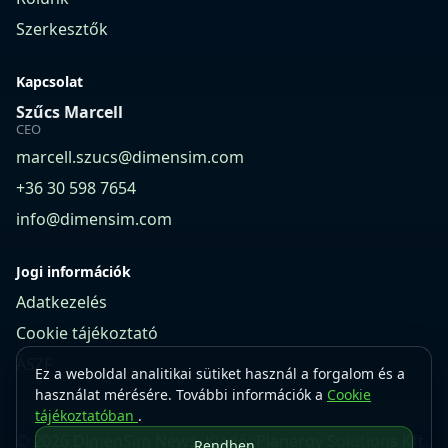
Szerkesztők
Kapcsolat
Szűcs Marcell
CEO
marcell.szucs@dimensim.com
+36 30 598 7654
info@dimensim.com
Jogi információk
Adatkezelés
Cookie tájékoztató
ÁSZF
Ez a weboldal analitikai sütiket használ a forgalom és a
használat mérésére. További információk a
Cookie
tájékoztatóban
.
© 2026 DimenSim News. Kiadó: Planergy Solutions Kft.
Rendben