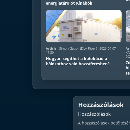
energiatárolót Kínából!
Article
· Simon Gábor (DLA Piper) · 2026-04-07
Ar
17:30
Kft
20
Hogyan segíthet a kolokáció a
Zö
hálózathoz való hozzáférésben?
hi
te
Hozzászólások
Hozzászólások
A hozzászólások betöltésé