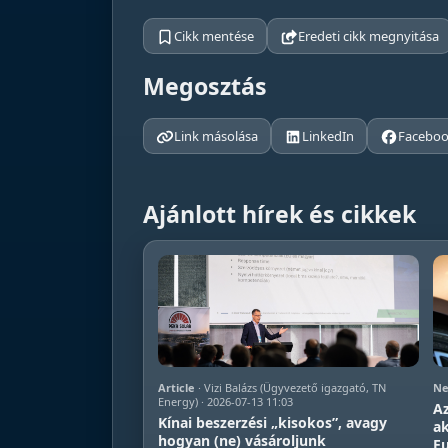
Cikk mentése
Eredeti cikk megnyitása
Megosztás
Link másolása
LinkedIn
Facebo
Ajánlott hírek és cikkek
Article
· Vizi Balázs (Ügyvezető igazgató, TN
Ne
Energy) · 2026-07-13 11:03
Az
Kínai beszerzési „kisokos”, avagy
a
hogyan (ne) vásároljunk
E