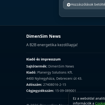
Hozzászólások betölt
DimenSim News
A B2B energetika kezdőlapja!
Kiadó és impresszum
Sajtótermék:
DimenSim News
Kiadó:
Planergy Solutions Kft.
4400 Nyíregyháza, Debreceni út 43.
Adószám:
27408016-2-15
Cégjegyzékszám:
15-09-089001
Ez a weboldal analit
információk a
Cooki