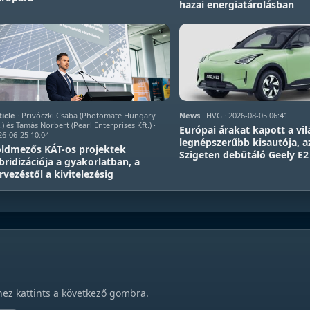
hazai energiatárolásban
ticle
· Privóczki Csaba (Photomate Hungary
News
· HVG · 2026-08-05 06:41
.) és Tamás Norbert (Pearl Enterprises Kft.) ·
Európai árakat kapott a vil
26-06-25 10:04
legnépszerűbb kisautója, a
ldmezős KÁT-os projektek
Szigeten debütáló Geely E2
bridizációja a gyakorlatban, a
rvezéstől a kivitelezésig
hez kattints a következő gombra.