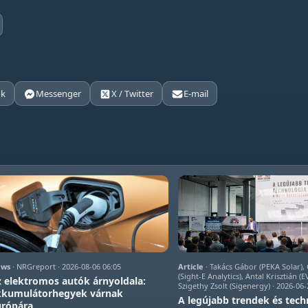
ok
Messenger
X / Twitter
E-mail
ws
· NRGreport · 2026-08-06 06:05
Article
· Takács Gábor (PEKA Solar)
(Sight-E Analytics), Antal Krisztián (
 elektromos autók árnyoldala:
Szigethy Zsolt (Sigenergy) · 2026-06-
kkumulátorhegyek várnak
A legújabb trendek és tech
urópára