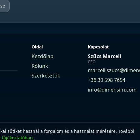
ése
Oldal
Kapcsolat
Kezdőlap
Szűcs Marcell
CEO
Rólunk
marcell.szucs@dimen
Szerkesztők
+36 30 598 7654
info@dimensim.com
ikai sütiket használ a forgalom és a használat mérésére. További
e tájékoztatóban
.