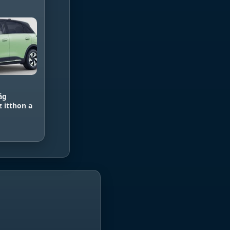
ág
z itthon a