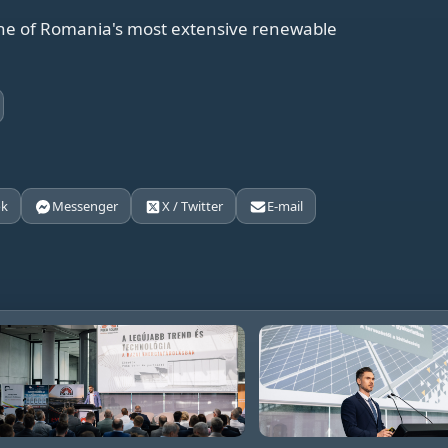
one of Romania's most extensive renewable
ok
Messenger
X / Twitter
E-mail