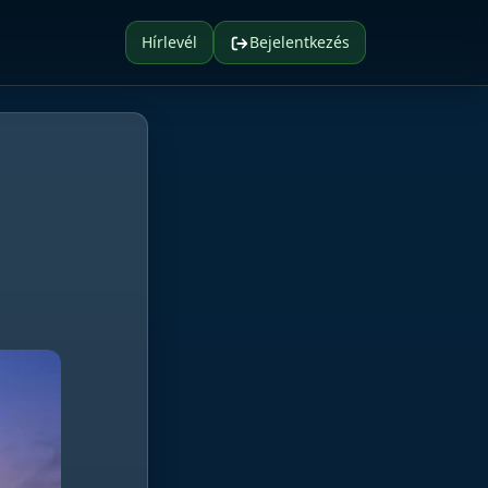
Hírlevél
Bejelentkezés