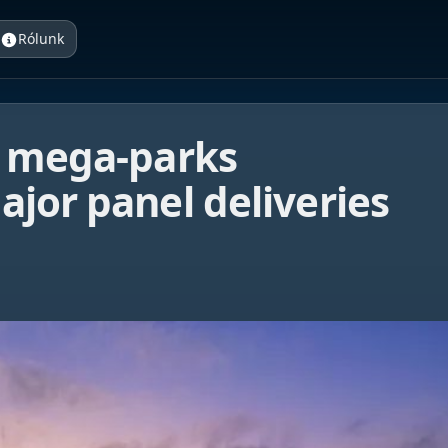
Rólunk
r mega-parks
jor panel deliveries