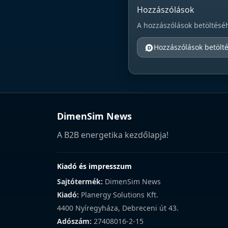
Hozzászólások
A hozzászólások betöltésé
Hozzászólások betölt
DimenSim News
A B2B energetika kezdőlapja!
Kiadó és impresszum
Sajtótermék:
DimenSim News
Kiadó:
Planergy Solutions Kft.
4400 Nyíregyháza, Debreceni út 43.
Adószám:
27408016-2-15