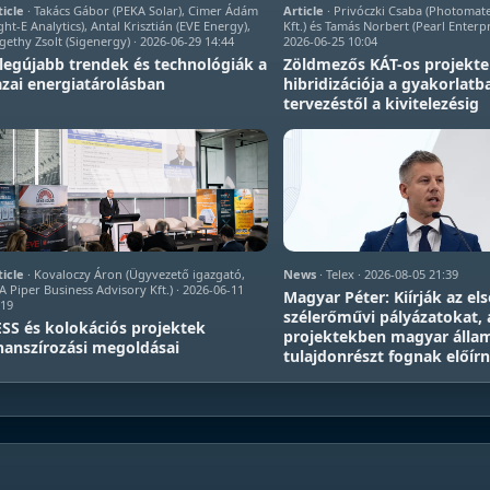
ticle
· Takács Gábor (PEKA Solar), Cimer Ádám
Article
· Privóczki Csaba (Photoma
ght-E Analytics), Antal Krisztián (EVE Energy),
Kft.) és Tamás Norbert (Pearl Enterpri
gethy Zsolt (Sigenergy) · 2026-06-29 14:44
2026-06-25 10:04
legújabb trendek és technológiák a
Zöldmezős KÁT-os projekt
zai energiatárolásban
hibridizációja a gyakorlatb
tervezéstől a kivitelezésig
ticle
· Kovaloczy Áron (Ügyvezető igazgató,
News
· Telex · 2026-08-05 21:39
A Piper Business Advisory Kft.) · 2026-06-11
Magyar Péter: Kiírják az el
:19
szélerőművi pályázatokat, 
SS és kolokációs projektek
projektekben magyar álla
nanszírozási megoldásai
tulajdonrészt fognak előírn