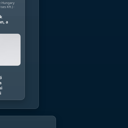
te Hungary
ses Kft.) ·
ek
an, a
ső
a
mi
i