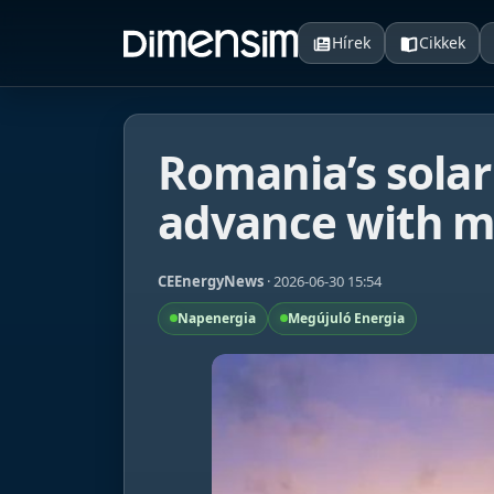
Hírek
Cikkek
Romania’s sola
advance with ma
CEEnergyNews
· 2026-06-30 15:54
Napenergia
Megújuló Energia