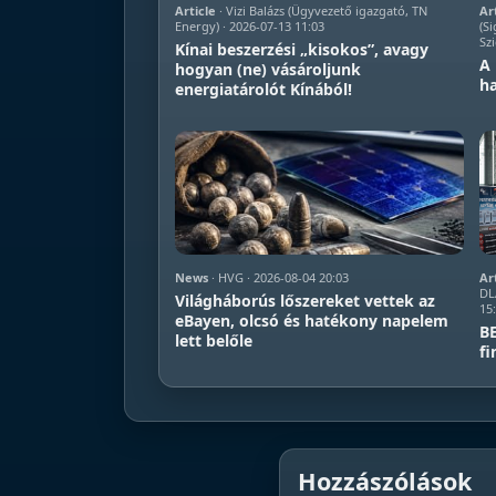
Article
· Vizi Balázs (Ügyvezető igazgató, TN
Ar
Energy) · 2026-07-13 11:03
(Si
Szi
Kínai beszerzési „kisokos”, avagy
A 
hogyan (ne) vásároljunk
ha
energiatárolót Kínából!
News
· HVG · 2026-08-04 20:03
Ar
DL
Világháborús lőszereket vettek az
15
eBayen, olcsó és hatékony napelem
BE
lett belőle
fi
Hozzászólások