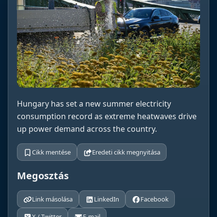
Hungary has set a new summer electricity
consumption record as extreme heatwaves drive
up power demand across the country.
Cikk mentése
Eredeti cikk megnyitása
Megosztás
Link másolása
LinkedIn
Facebook
X / Twitter
E-mail