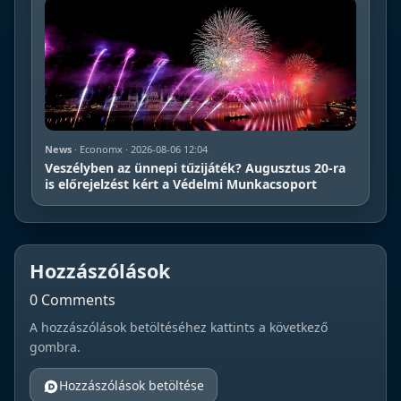
News
· Economx · 2026-08-06 12:04
Veszélyben az ünnepi tűzijáték? Augusztus 20-ra
is előrejelzést kért a Védelmi Munkacsoport
Hozzászólások
0 Comments
A hozzászólások betöltéséhez kattints a következő
gombra.
Hozzászólások betöltése