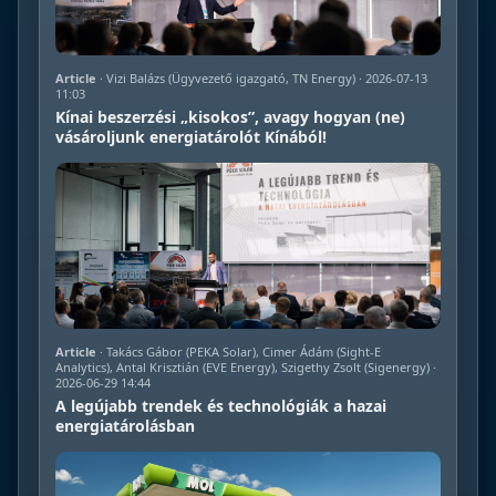
Article
· Vizi Balázs (Ügyvezető igazgató, TN Energy) · 2026-07-13
11:03
Kínai beszerzési „kisokos”, avagy hogyan (ne)
vásároljunk energiatárolót Kínából!
Article
· Takács Gábor (PEKA Solar), Cimer Ádám (Sight-E
Analytics), Antal Krisztián (EVE Energy), Szigethy Zsolt (Sigenergy) ·
2026-06-29 14:44
A legújabb trendek és technológiák a hazai
energiatárolásban