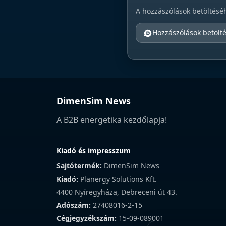
A hozzászólások betöltésé
Hozzászólások betölt
DimenSim News
A B2B energetika kezdőlapja!
Kiadó és impresszum
Sajtótermék:
DimenSim News
Kiadó:
Planergy Solutions Kft.
4400 Nyíregyháza, Debreceni út 43.
Adószám:
27408016-2-15
Cégjegyzékszám:
15-09-089001