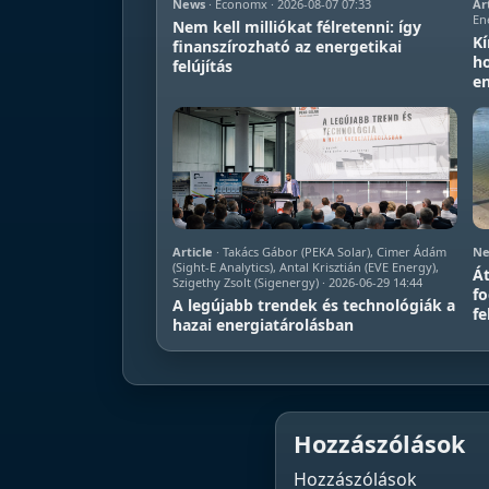
News
· Economx · 2026-08-07 07:33
Ar
En
Nem kell milliókat félretenni: így
Kí
finanszírozható az energetikai
ho
felújítás
en
Article
· Takács Gábor (PEKA Solar), Cimer Ádám
Ne
(Sight-E Analytics), Antal Krisztián (EVE Energy),
Át
Szigethy Zsolt (Sigenergy) · 2026-06-29 14:44
fo
A legújabb trendek és technológiák a
fe
hazai energiatárolásban
Hozzászólások
Hozzászólások