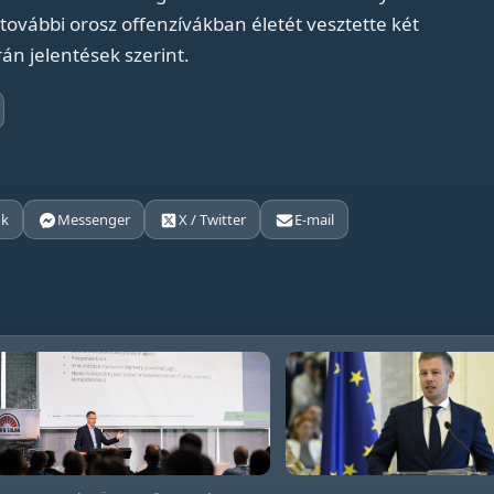
további orosz offenzívákban életét vesztette két
n jelentések szerint.
ok
Messenger
X / Twitter
E-mail