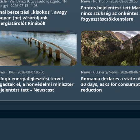
ticle
· Vizi Balázs (Ügyvezető igazgató, TN
News
· Portfolio · 2026-08-06 20:55
ergy) · 2026-07-13 11:03
Fontos bejelentést tett Ma
nai beszerzési „kisokos”, avagy
nincs szükség az önkéntes
gyan (ne) vásároljunk
fogyasztáscsökkentésre
ergiatárolót Kínából!
ws
· HVG · 2026-08-07 05:00
News
· CEEnergyNews · 2026-08-06 
fogó energiafejlesztési tervet
Romania declares a state of
gadtak el, a honvédelmi miniszter
30 days, asks for consump
ljelentést tett – Newscast
reduction