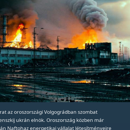
at az oroszországi Volgográdban szombat
elenszkij ukrán elnök. Oroszország közben már
n Naftohaz energetikai vállalat létesítményeire