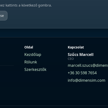
hez kattints a következő gombra.
ése
Oldal
Kapcsolat
Kezdőlap
Szűcs Marcell
CEO
Rólunk
marcell.szucs@dimen
Szerkesztők
+36 30 598 7654
info@dimensim.com