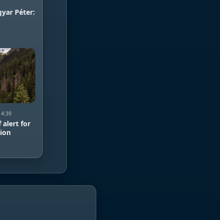
gyar Péter:
14:39
 alert for
tion