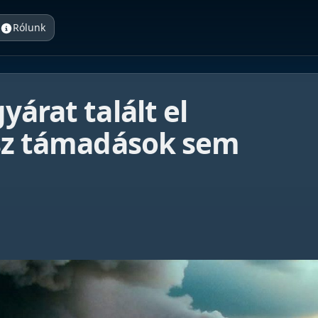
Rólunk
árat talált el
osz támadások sem