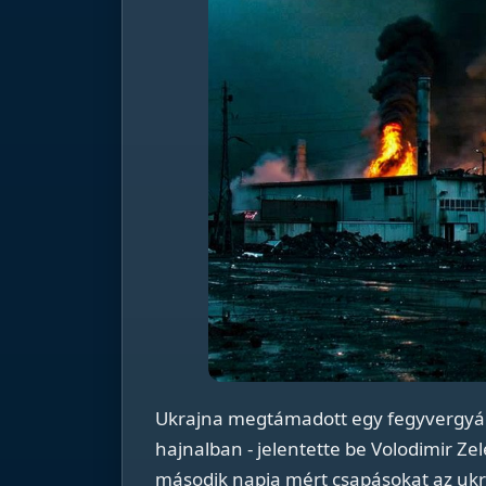
Ukrajna megtámadott egy fegyvergyár
hajnalban - jelentette be Volodimir Z
második napja mért csapásokat az ukrá