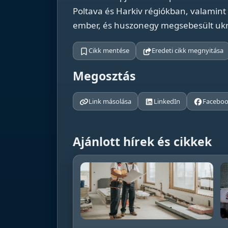
Poltava és Harkiv régiókban, valamint 
ember, és huszonegy megsebesült ukrá
Cikk mentése
Eredeti cikk megnyitása
Megosztás
Link másolása
LinkedIn
Facebo
Ajánlott hírek és cikkek