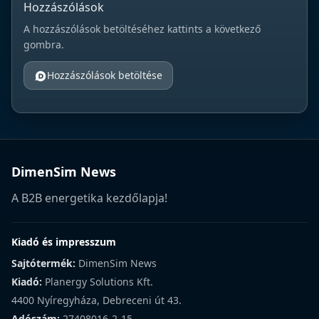
Hozzászólások
A hozzászólások betöltéséhez kattints a következő
gombra.
Hozzászólások betöltése
DimenSim News
A B2B energetika kezdőlapja!
Kiadó és impresszum
Sajtótermék:
DimenSim News
Kiadó:
Planergy Solutions Kft.
4400 Nyíregyháza, Debreceni út 43.
Adószám:
27408016-2-15