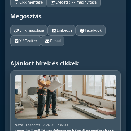
Cikk mentése
Eredeti cikk megnyitása
Megosztás
Link másolása
LinkedIn
Facebook
X / Twitter
E-mail
Ajánlott hírek és cikkek
News
· Economx · 2026-08-07 07:33
Nem kell milliókat félretenni: így finanszírozható