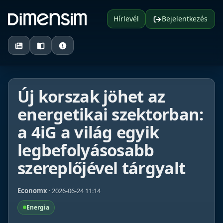
Hírlevél
Bejelentkezés
Új korszak jöhet az
energetikai szektorban:
a 4iG a világ egyik
legbefolyásosabb
szereplőjével tárgyalt
Economx
· 2026-06-24 11:14
Energia