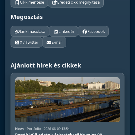
Cikk mentése
Eredeti cikk megnyitása
Megosztás
Link másolása
LinkedIn
Facebook
X / Twitter
E-mail
Ajánlott hírek és cikkek
News
· Portfolio · 2026-08-09 13:54
Rendkívüli adatok érkeztek: több mint 90