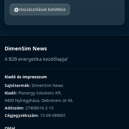
Hozzászólások betöltése
DimenSim News
A B2B energetika kezdőlapja!
Kiadó és impresszum
Sajtótermék:
DimenSim News
Kiadó:
Planergy Solutions Kft.
4400 Nyíregyháza, Debreceni út 43.
Adószám:
27408016-2-15
Cégjegyzékszám:
15-09-089001
Oldal