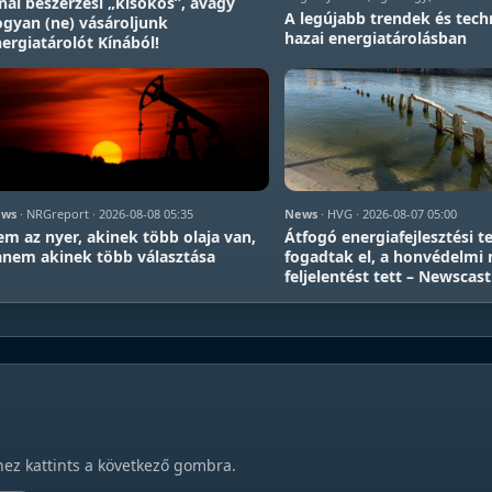
nai beszerzési „kisokos”, avagy
A legújabb trendek és tech
gyan (ne) vásároljunk
hazai energiatárolásban
ergiatárolót Kínából!
ws
· NRGreport · 2026-08-08 05:35
News
· HVG · 2026-08-07 05:00
m az nyer, akinek több olaja van,
Átfogó energiafejlesztési t
nem akinek több választása
fogadtak el, a honvédelmi 
feljelentést tett – Newscast
hez kattints a következő gombra.