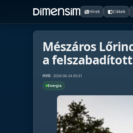
Hírek
Cikkek
Mészáros Lőrinc 
a felszabadítot
HVG
· 2026-06-24 05:31
Energia