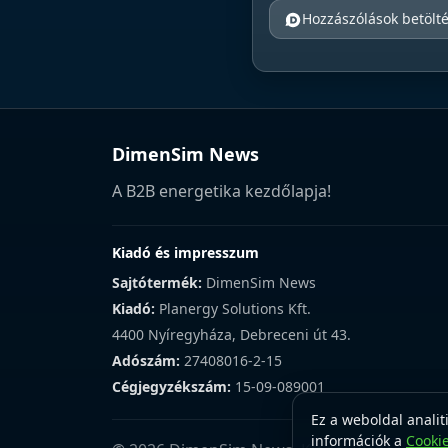
Hozzászólások betölt
DimenSim News
A B2B energetika kezdőlapja!
Kiadó és impresszum
Sajtótermék:
DimenSim News
Kiadó:
Planergy Solutions Kft.
4400 Nyíregyháza, Debreceni út 43.
Adószám:
27408016-2-15
Cégjegyzékszám:
15-09-089001
Ez a weboldal analit
információk a
Cooki