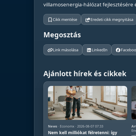
villamosenergia-hálózat fejlesztésére
Cikk mentése
Eredeti cikk megnyitása
Megosztás
Link másolása
LinkedIn
Facebo
Ajánlott hírek és cikkek
News
· Economx · 2026-08-07 07:33
Ar
En
Nem kell milliókat félretenni: így