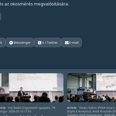
 és az okosmérés megvalósítására.
ok
Messenger
X / Twitter
E-mail
ticle
· Vizi Balázs (Ügyvezető igazgató, TN
Article
· Takács Gábor (PEKA Solar)
ergy) · 2026-07-13 11:03
(Sight-E Analytics), Antal Krisztián (
Szigethy Zsolt (Sigenergy) · 2026-06-