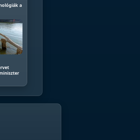
nológiák a
ervet
miniszter