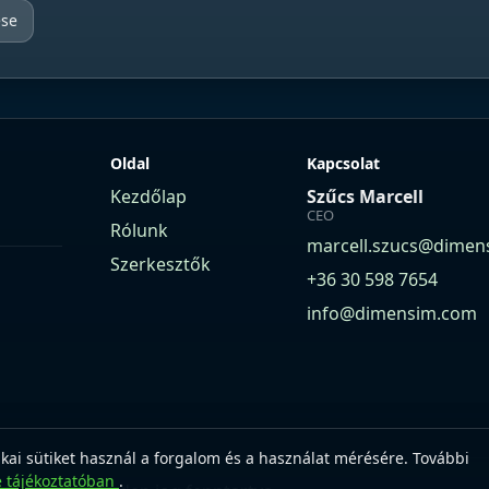
ése
Oldal
Kapcsolat
Kezdőlap
Szűcs Marcell
CEO
Rólunk
marcell.szucs@dimen
Szerkesztők
+36 30 598 7654
info@dimensim.com
ikai sütiket használ a forgalom és a használat mérésére. További
e tájékoztatóban
.