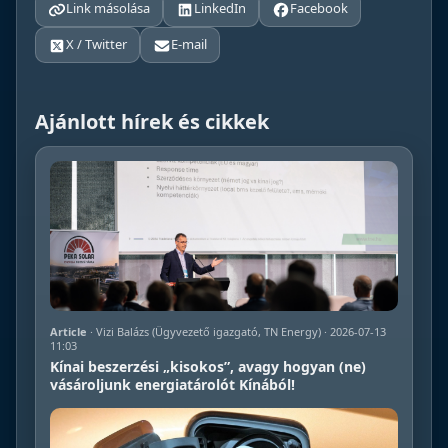
Link másolása
LinkedIn
Facebook
X / Twitter
E-mail
Ajánlott hírek és cikkek
Article
· Vizi Balázs (Ügyvezető igazgató, TN Energy) · 2026-07-13
11:03
Kínai beszerzési „kisokos”, avagy hogyan (ne)
vásároljunk energiatárolót Kínából!