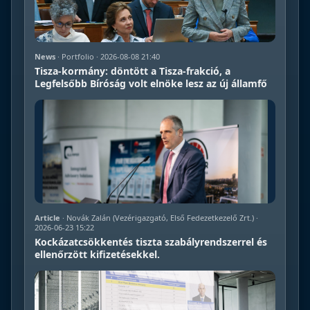
News
· Portfolio · 2026-08-08 21:40
Tisza-kormány: döntött a Tisza-frakció, a
Legfelsőbb Bíróság volt elnöke lesz az új államfő
Article
· Novák Zalán (Vezérigazgató, Első Fedezetkezelő Zrt.) ·
2026-06-23 15:22
Kockázatcsökkentés tiszta szabályrendszerrel és
ellenőrzött kifizetésekkel.