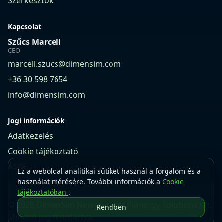
Szerkesztők
Kapcsolat
Szűcs Marcell
CEO
marcell.szucs@dimensim.com
+36 30 598 7654
info@dimensim.com
Jogi információk
Adatkezelés
Cookie tájékoztató
ÁSZF
Ez a weboldal analitikai sütiket használ a forgalom és a
használat mérésére. További információk a
Cookie
tájékoztatóban
.
© 2026 DimenSim News. Kiadó: Planergy Solutions Kft.
Rendben
Minden jog fenntartva.