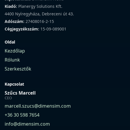
Kiadó:
Planergy Solutions Kft.
4400 Nyíregyháza, Debreceni út 43.
Adószám:
27408016-2-15
Cégjegyzékszám:
15-09-089001
Oldal
Kezdőlap
Rólunk
Szerkesztők
Kapcsolat
Szűcs Marcell
CEO
marcell.szucs@dimensim.com
+36 30 598 7654
info@dimensim.com