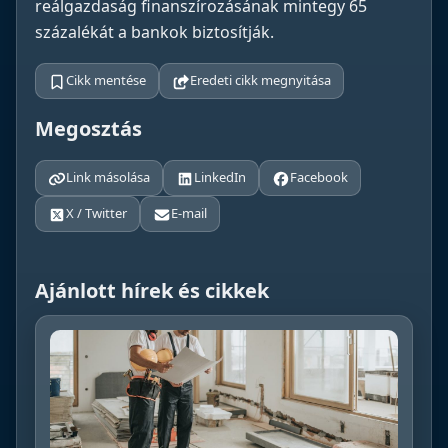
reálgazdaság finanszírozásának mintegy 65
százalékát a bankok biztosítják.
Cikk mentése
Eredeti cikk megnyitása
Megosztás
Link másolása
LinkedIn
Facebook
X / Twitter
E-mail
Ajánlott hírek és cikkek