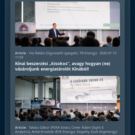
Article
· Vizi Balázs (Ügyvezető igazgató, TN Energy) · 2026-07-13
11:03
Kínai beszerzési „kisokos”, avagy hogyan (ne)
vásároljunk energiatárolót Kínából!
Article
· Takács Gábor (PEKA Solar), Cimer Ádám (Sight-E
Analytics), Antal Krisztián (EVE Energy), Szigethy Zsolt (Sigenergy) ·