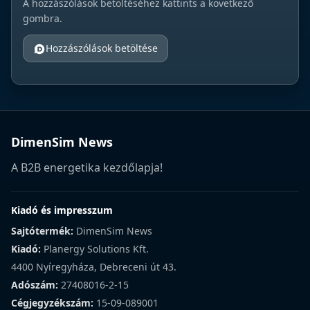
A hozzászólások betöltéséhez kattints a következő
gombra.
Hozzászólások betöltése
DimenSim News
A B2B energetika kezdőlapja!
Kiadó és impresszum
Sajtótermék:
DimenSim News
Kiadó:
Planergy Solutions Kft.
4400 Nyíregyháza, Debreceni út 43.
Adószám:
27408016-2-15
Cégjegyzékszám:
15-09-089001