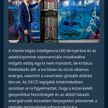
A mesterséges intelligencia (AI) térnyerése és az
adatközpontok exponenciális növekedése
mögött eddig egy ki nem mondott, de kritikus
feltételezés állt: a korlátlan és olcsó villamos
energia, valamint a zavartalan globális ellátási
láncok. Az OECD legújabb kitekintésében
azonban arra figyelmeztet, hogy a közel-keleti
geopolitikai feszültségek és az abból fakadó
energiársokk közvetlen fenyegetést jelentenek a
globális technológiai infrastruktúrára.