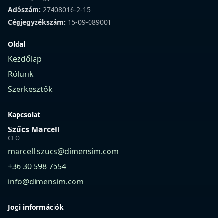
Adószám:
27408016-2-15
Cégjegyzékszám:
15-09-089001
Oldal
Kezdőlap
Rólunk
Szerkesztők
Kapcsolat
Szűcs Marcell
CEO
marcell.szucs@dimensim.com
+36 30 598 7654
info@dimensim.com
Jogi információk