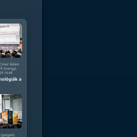
, Cimer Ádám
EVE Energy),
29 14:44
nológiák a
 igazgató,