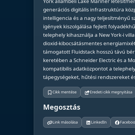
York állambeli Lake Mariner létesítmé
generációs digitális infrastruktúra köz
intelligencia és a nagy teljesítményű
igények kiszolgálása fejlett folyadékh
telephely kihasználja a New York-i vil
dioxid-kibocsátásmentes energiamixét
támogatott Fluidstack hosszú távú bérl
keretében a Schneider Electric és a Mot
kompatibilis adatközpontot a telephe
tápegységeket, hűtési rendszereket és d
Cikk mentése
Eredeti cikk megnyitása
Megosztás
Link másolása
LinkedIn
Facebo