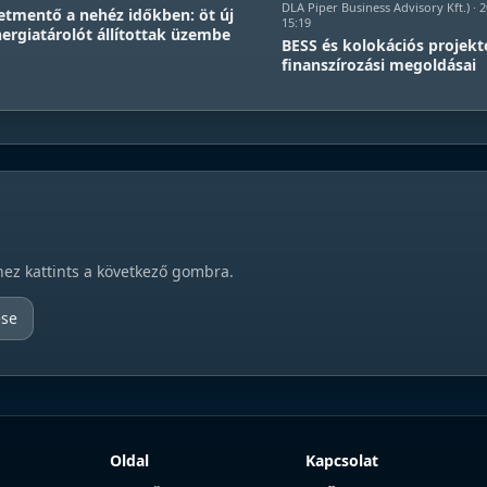
DLA Piper Business Advisory Kft.) · 
etmentő a nehéz időkben: öt új
15:19
ergiatárolót állítottak üzembe
BESS és kolokációs projekt
finanszírozási megoldásai
hez kattints a következő gombra.
ése
Oldal
Kapcsolat