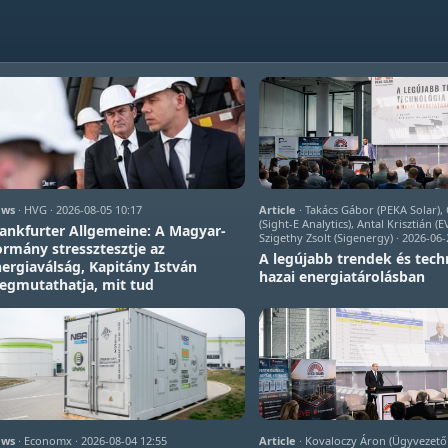
ws
· HVG · 2026-08-05 10:17
Article
· Takács Gábor (PEKA Solar)
(Sight-E Analytics), Antal Krisztián (
ankfurter Allgemeine: A Magyar-
Szigethy Zsolt (Sigenergy) · 2026-06-
rmány stressztesztje az
A legújabb trendek és tech
ergiaválság, Kapitány István
hazai energiatárolásban
egmutathatja, mit tud
ws
· Economx · 2026-08-04 12:55
Article
· Kovaloczy Áron (Ügyvezető