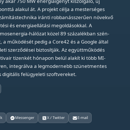
ny akár 750 MW energiaigényt kiszolgáló, új
ponttá alakul át. A projekt célja a mesterséges
 számítástechnika iránti robbanásszerűen növekvő
űtési és energiaellátási megoldásokkal. A
lamosenergia-hálózat közel 89 százalékban szén-
, a működését pedig a Core42 és a Google által
eti szerződései biztosítják. Az együttműködés
ivair tizenkét hónapon belül alakít ki több MI-
lyen, integrálva a legmodernebb szünetmentes
igitális felügyeleti szoftvereket.
ok
Messenger
X / Twitter
E-mail