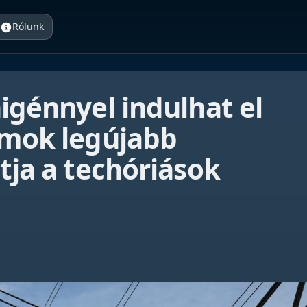
Rólunk
aigénnyel indulhat el
amok legújabb
tja a techóriások