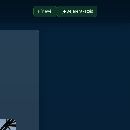
Hírlevél
Bejelentkezés