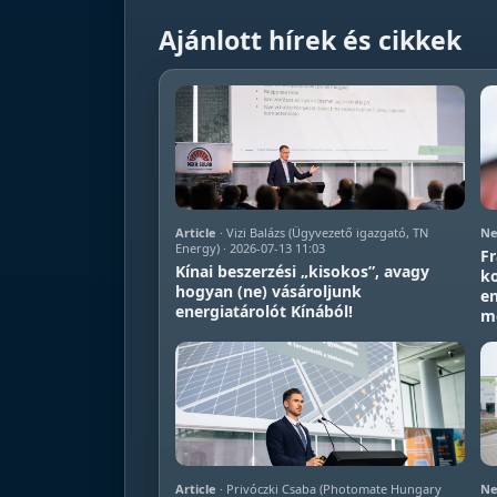
Ajánlott hírek és cikkek
Article
· Vizi Balázs (Ügyvezető igazgató, TN
Ne
Energy) · 2026-07-13 11:03
Fr
Kínai beszerzési „kisokos”, avagy
ko
hogyan (ne) vásároljunk
en
energiatárolót Kínából!
m
Article
· Privóczki Csaba (Photomate Hungary
Ne