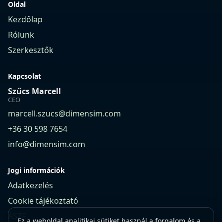
Oldal
Kezdőlap
Rólunk
Szerkesztők
Kapcsolat
Szűcs Marcell
CEO
marcell.szucs@dimensim.com
+36 30 598 7654
info@dimensim.com
Jogi információk
Adatkezelés
Cookie tájékoztató
ÁSZF
Ez a weboldal analitikai sütiket használ a forgalom és a