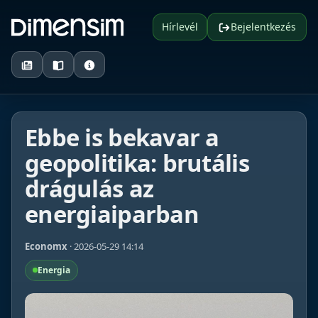
Hírlevél
Bejelentkezés
Ebbe is bekavar a
geopolitika: brutális
drágulás az
energiaiparban
Economx
· 2026-05-29 14:14
Energia