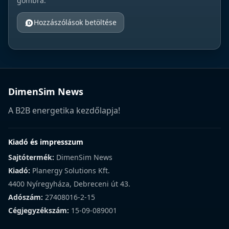
gombra.
Hozzászólások betöltése
DimenSim News
A B2B energetika kezdőlapja!
Kiadó és impresszum
Sajtótermék:
DimenSim News
Kiadó:
Planergy Solutions Kft.
4400 Nyíregyháza, Debreceni út 43.
Adószám:
27408016-2-15
Cégjegyzékszám:
15-09-089001