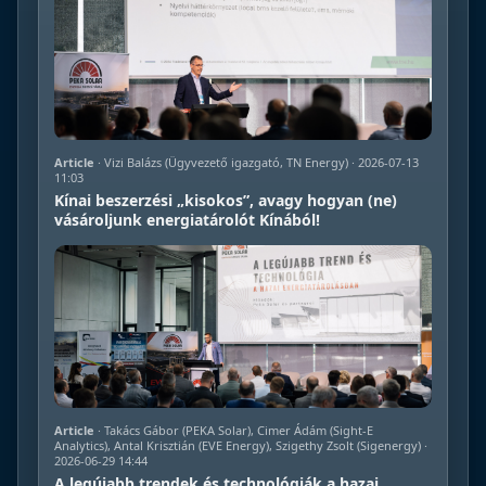
Article
· Vizi Balázs (Ügyvezető igazgató, TN Energy) · 2026-07-13
11:03
Kínai beszerzési „kisokos”, avagy hogyan (ne)
vásároljunk energiatárolót Kínából!
Article
· Takács Gábor (PEKA Solar), Cimer Ádám (Sight-E
Analytics), Antal Krisztián (EVE Energy), Szigethy Zsolt (Sigenergy) ·
2026-06-29 14:44
A legújabb trendek és technológiák a hazai