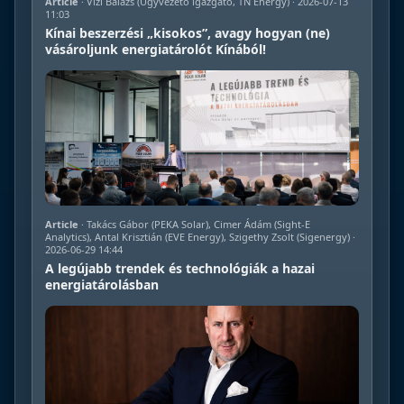
Article
· Vizi Balázs (Ügyvezető igazgató, TN Energy) · 2026-07-13
11:03
Kínai beszerzési „kisokos”, avagy hogyan (ne)
vásároljunk energiatárolót Kínából!
Article
· Takács Gábor (PEKA Solar), Cimer Ádám (Sight-E
Analytics), Antal Krisztián (EVE Energy), Szigethy Zsolt (Sigenergy) ·
2026-06-29 14:44
A legújabb trendek és technológiák a hazai
energiatárolásban