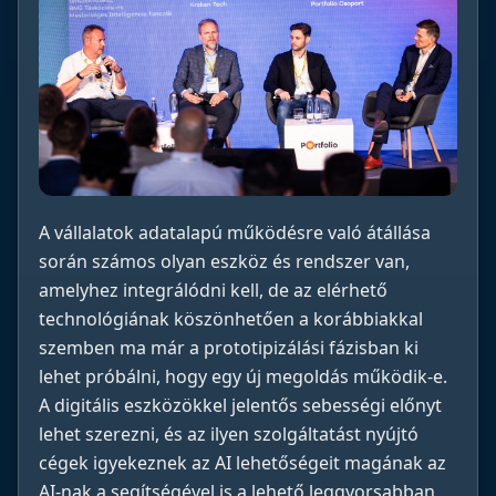
A vállalatok adatalapú működésre való átállása
során számos olyan eszköz és rendszer van,
amelyhez integrálódni kell, de az elérhető
technológiának köszönhetően a korábbiakkal
szemben ma már a prototipizálási fázisban ki
lehet próbálni, hogy egy új megoldás működik-e.
A digitális eszközökkel jelentős sebességi előnyt
lehet szerezni, és az ilyen szolgáltatást nyújtó
cégek igyekeznek az AI lehetőségeit magának az
AI-nak a segítségével is a lehető leggyorsabban