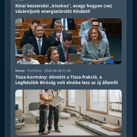
Kínai beszerzési „kisokos”, avagy hogyan (ne)
vásároljunk energiatárolót Kínából!
News
· Portfolio · 2026-08-08 21:40
Tisza-kormány: döntött a Tisza-frakció, a
Legfelsőbb Bíróság volt elnöke lesz az új államfő