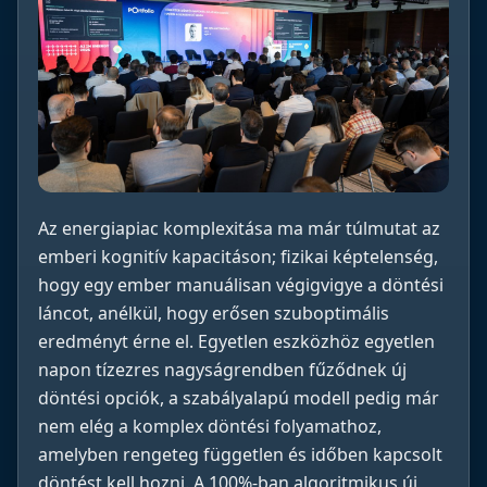
Az energiapiac komplexitása ma már túlmutat az
emberi kognitív kapacitáson; fizikai képtelenség,
hogy egy ember manuálisan végigvigye a döntési
láncot, anélkül, hogy erősen szuboptimális
eredményt érne el. Egyetlen eszközhöz egyetlen
napon tízezres nagyságrendben fűződnek új
döntési opciók, a szabályalapú modell pedig már
nem elég a komplex döntési folyamathoz,
amelyben rengeteg független és időben kapcsolt
döntést kell hozni. A 100%-ban algoritmikus új