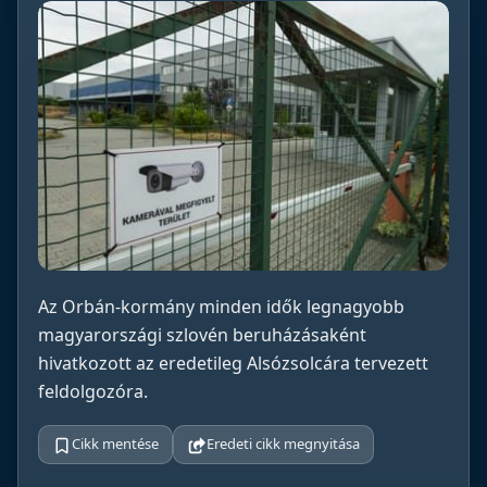
Az Orbán-kormány minden idők legnagyobb
magyarországi szlovén beruházásaként
hivatkozott az eredetileg Alsózsolcára tervezett
feldolgozóra.
Cikk mentése
Eredeti cikk megnyitása