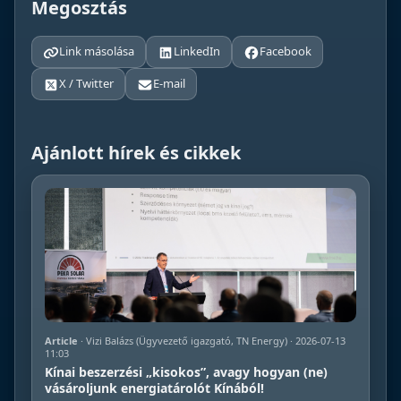
Megosztás
Link másolása
LinkedIn
Facebook
X / Twitter
E-mail
Ajánlott hírek és cikkek
Article
· Vizi Balázs (Ügyvezető igazgató, TN Energy) · 2026-07-13
11:03
Kínai beszerzési „kisokos”, avagy hogyan (ne)
vásároljunk energiatárolót Kínából!