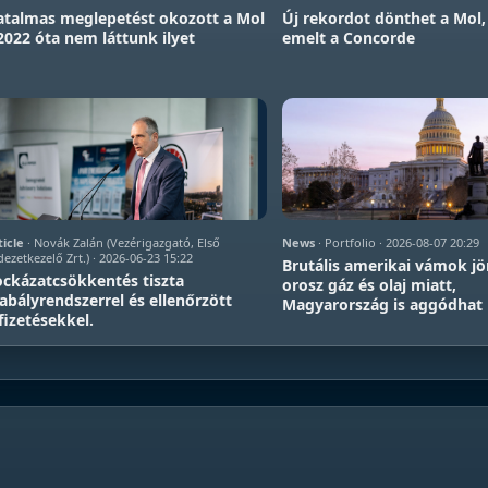
talmas meglepetést okozott a Mol
Új rekordot dönthet a Mol,
2022 óta nem láttunk ilyet
emelt a Concorde
ticle
· Novák Zalán (Vezérigazgató, Első
News
· Portfolio · 2026-08-07 20:29
ezetkezelő Zrt.) · 2026-06-23 15:22
Brutális amerikai vámok j
ckázatcsökkentés tiszta
orosz gáz és olaj miatt,
abályrendszerrel és ellenőrzött
Magyarország is aggódhat
fizetésekkel.