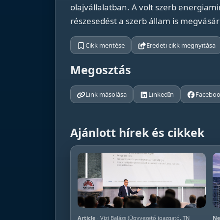
olajvállalatban. A volt szerb energiami
részesedést a szerb állam is megvásár
Cikk mentése
Eredeti cikk megnyitása
Megosztás
Link másolása
LinkedIn
Facebo
Ajánlott hírek és cikkek
Article
· Vizi Balázs (Ügyvezető igazgató, TN
Ne