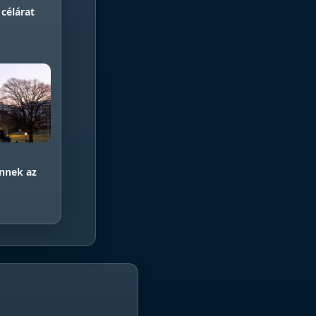
 célárat
önnek az