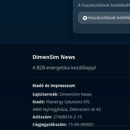
A hozzászólások betöltésé
Hozzászólások betölt
DimenSim News
A B2B energetika kezdőlapja!
Kiadó és impresszum
Sajtótermék:
DimenSim News
Kiadó:
Planergy Solutions Kft.
4400 Nyíregyháza, Debreceni út 43.
Adószám:
27408016-2-15
Cégjegyzékszám:
15-09-089001