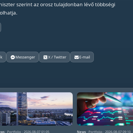
niszter szerint az orosz tulajdonban lévő többségi
olhatja.
ok
Messenger
X / Twitter
E-mail
ws
· Portfolio · 2026-08-07 01:05
News
· Portfolio · 2026-08-07 09:10