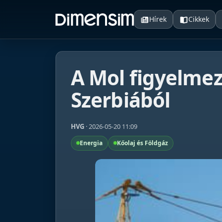
Hírek
Cikkek
A Mol figyelmez
Szerbiából
HVG
· 2026-05-20 11:09
Energia
Kőolaj és Földgáz