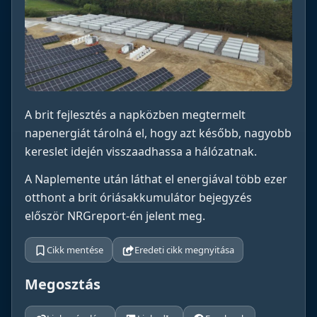
A brit fejlesztés a napközben megtermelt
napenergiát tárolná el, hogy azt később, nagyobb
kereslet idején visszaadhassa a hálózatnak.
A Naplemente után láthat el energiával több ezer
otthont a brit óriásakkumulátor bejegyzés
először NRGreport-én jelent meg.
Cikk mentése
Eredeti cikk megnyitása
Megosztás