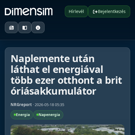
Hírlevél
Bejelentkezés
Naplemente után
láthat el energiával
több ezer otthont a brit
óriásakkumulátor
NRGreport
· 2026-05-18 05:35
Energia
Napenergia