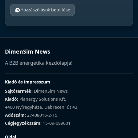
Hozzászólások betöltése
DimenSim News
A B2B energetika kezdőlapja!
Kiadó és impresszum
Sajtótermék:
DimenSim News
Kiadó:
Planergy Solutions Kft.
4400 Nyíregyháza, Debreceni út 43.
Adószám:
27408016-2-15
Cégjegyzékszám:
15-09-089001
Oldal