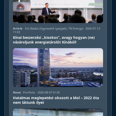
Article
· Vizi Balázs (Ügyvezető igazgató, TN Energy) · 2026-07-13
11:03
Kínai beszerzési „kisokos”, avagy hogyan (ne)
vásároljunk energiatárolót Kínából!
News
· Portfolio · 2026-08-07 01:05
Hatalmas meglepetést okozott a Mol – 2022 óta
nem láttunk ilyet