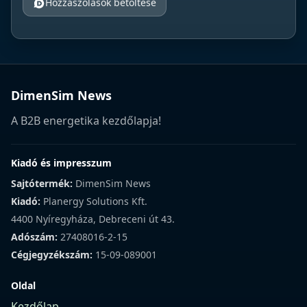
Hozzászólások betöltése
DimenSim News
A B2B energetika kezdőlapja!
Kiadó és impresszum
Sajtótermék:
DimenSim News
Kiadó:
Planergy Solutions Kft.
4400 Nyíregyháza, Debreceni út 43.
Adószám:
27408016-2-15
Cégjegyzékszám:
15-09-089001
Oldal
Kezdőlap