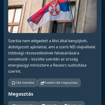
Szerbia nem elégedett a Mol által benyújtott,
átdolgozott ajánlattal, ami a szerb NIS olajvállalat
többségi részesedésének felvásárlására
vonatkozik – közölte szerdán az ország
energiaügyi minisztere a Reuters tudósítása
szerint.
Cikk mentése
Eredeti cikk megnyitása
Megosztás