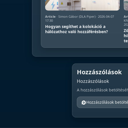
Article
· Simon Gábor (DLA Piper) · 2026-04-07
Ar
17:30
Kft
20
Hogyan segíthet a kolokáció a
Zö
hálózathoz való hozzáférésben?
hi
te
Hozzászólások
Hozzászólások
A hozzászólások betöltésé
Hozzászólások betölt