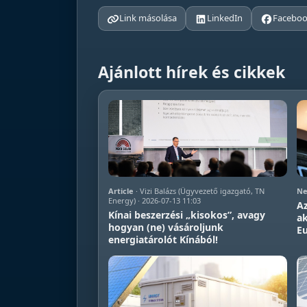
Link másolása
LinkedIn
Facebo
Ajánlott hírek és cikkek
Article
· Vizi Balázs (Ügyvezető igazgató, TN
Ne
Energy) · 2026-07-13 11:03
Az
Kínai beszerzési „kisokos”, avagy
a
hogyan (ne) vásároljunk
E
energiatárolót Kínából!