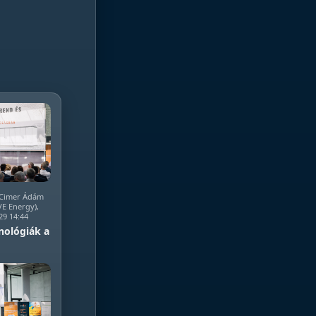
, Cimer Ádám
EVE Energy),
29 14:44
nológiák a