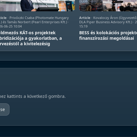
ticle
· Privóczki Csaba (Photomate Hungary
Article
· Kovaloczy Áron (Ügyvezető
.) és Tamás Norbert (Pearl Enterprises Kft.) ·
DLA Piper Business Advisory Kft.) · 
26-06-25 10:04
15:19
ldmezős KÁT-os projektek
BESS és kolokációs projekt
bridizációja a gyakorlatban, a
finanszírozási megoldásai
rvezéstől a kivitelezésig
hez kattints a következő gombra.
ése