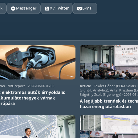
ok
Messenger
X / Twitter
E-mail
ws
· NRGreport · 2026-08-06 06:05
Article
· Takács Gábor (PEKA Solar)
(Sight-E Analytics), Antal Krisztián (
 elektromos autók árnyoldala:
Szigethy Zsolt (Sigenergy) · 2026-06-
kkumulátorhegyek várnak
A legújabb trendek és tech
urópára
hazai energiatárolásban