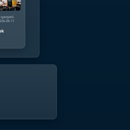
 igazgató,
2026-06-11
ek