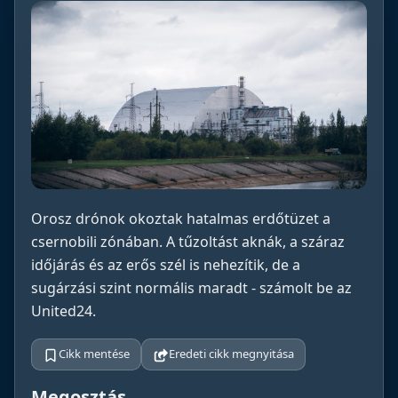
Orosz drónok okoztak hatalmas erdőtüzet a
csernobili zónában. A tűzoltást aknák, a száraz
időjárás és az erős szél is nehezítik, de a
sugárzási szint normális maradt - számolt be az
United24.
Cikk mentése
Eredeti cikk megnyitása
Megosztás