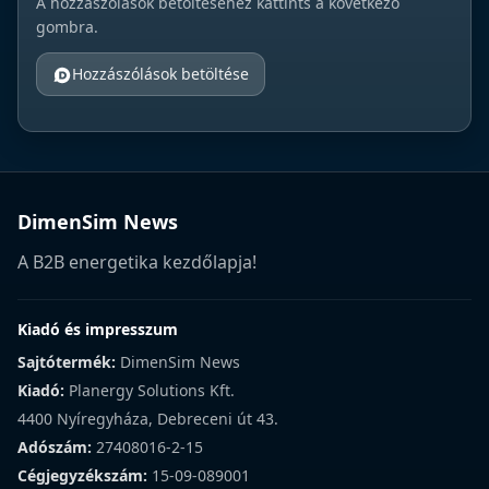
A hozzászólások betöltéséhez kattints a következő
gombra.
Hozzászólások betöltése
DimenSim News
A B2B energetika kezdőlapja!
Kiadó és impresszum
Sajtótermék:
DimenSim News
Kiadó:
Planergy Solutions Kft.
4400 Nyíregyháza, Debreceni út 43.
Adószám:
27408016-2-15
Cégjegyzékszám:
15-09-089001