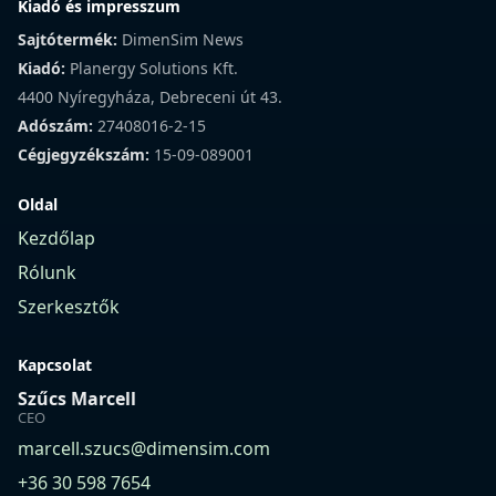
Kiadó és impresszum
Sajtótermék:
DimenSim News
Kiadó:
Planergy Solutions Kft.
4400 Nyíregyháza, Debreceni út 43.
Adószám:
27408016-2-15
Cégjegyzékszám:
15-09-089001
Oldal
Kezdőlap
Rólunk
Szerkesztők
Kapcsolat
Szűcs Marcell
CEO
marcell.szucs@dimensim.com
+36 30 598 7654