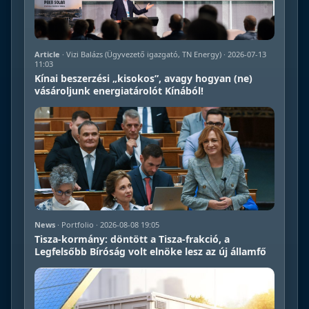
Article
· Vizi Balázs (Ügyvezető igazgató, TN Energy) · 2026-07-13
11:03
Kínai beszerzési „kisokos”, avagy hogyan (ne)
vásároljunk energiatárolót Kínából!
News
· Portfolio · 2026-08-08 19:05
Tisza-kormány: döntött a Tisza-frakció, a
Legfelsőbb Bíróság volt elnöke lesz az új államfő