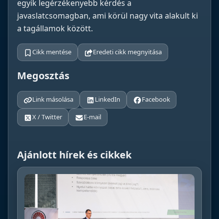
egyik legérzékenyebb kérdés a
javaslatcsomagban, ami körül nagy vita alakult ki
a tagállamok között.
Cikk mentése
Eredeti cikk megnyitása
Megosztás
Link másolása
LinkedIn
Facebook
X / Twitter
E-mail
Ajánlott hírek és cikkek