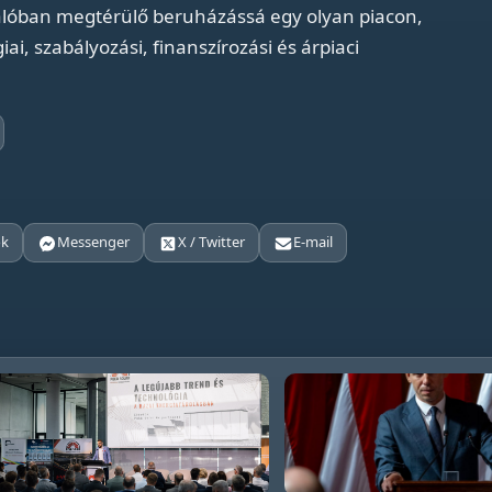
alóban megtérülő beruházássá egy olyan piacon,
i, szabályozási, finanszírozási és árpiaci
ok
Messenger
X / Twitter
E-mail