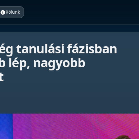
Rólunk
ég tanulási fázisban
bb lép, nagyobb
t