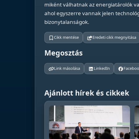
miként válhatnak az energiatárolók v
ahol egyszerre vannak jelen technológia
bizonytalanságok.
Cikk mentése
Eredeti cikk megnyitása
Megosztás
Link másolása
LinkedIn
Facebo
Ajánlott hírek és cikkek