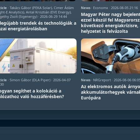
ticle
· Takács Gábor (PEKA Solar), Cimer Ádám
News
· Economx · 2026-08-05 21:16
ght-E Analytics), Antal Krisztián (EVE Energy),
Magyar Péter nagy bejelent
gethy Zsolt (Sigenergy) · 2026-06-29 14:44
ezzel készül fel Magyarors
legújabb trendek és technológiák a
következő energiakrízisre, 
zai energiatárolásban
helyzetet is felvázolta
ticle
· Simon Gábor (DLA Piper) · 2026-04-07
News
· NRGreport · 2026-08-06 06:0
:30
Az elektromos autók árnyo
gyan segíthet a kolokáció a
akkumulátorhegyek várna
lózathoz való hozzáférésben?
Európára