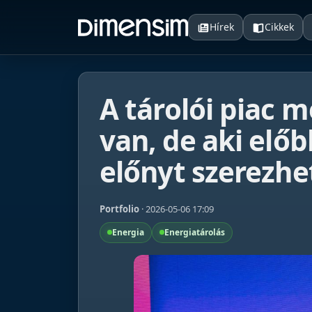
Hírek
Cikkek
A tárolói piac m
van, de aki elő
előnyt szerezhe
Portfolio
· 2026-05-06 17:09
Energia
Energiatárolás