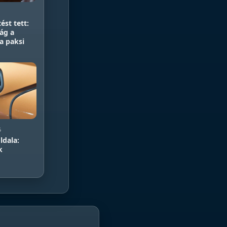
ést tett:
zág a
a paksi
5
ldala:
k