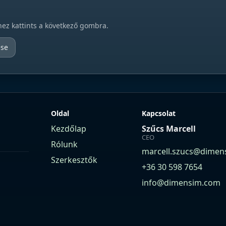
hez kattints a következő gombra.
ése
Oldal
Kapcsolat
Kezdőlap
Szűcs Marcell
CEO
Rólunk
marcell.szucs@dimen
Szerkesztők
+36 30 598 7654
info@dimensim.com