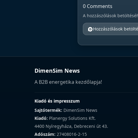
0 Comments
A hozzászólások betöltésé
Hozzászólások betölt
DimenSim News
A B2B energetika kezdőlapja!
Kiadó és impresszum
Sajtótermék:
DimenSim News
Kiadó:
Planergy Solutions Kft.
4400 Nyíregyháza, Debreceni út 43.
Adószám:
27408016-2-15