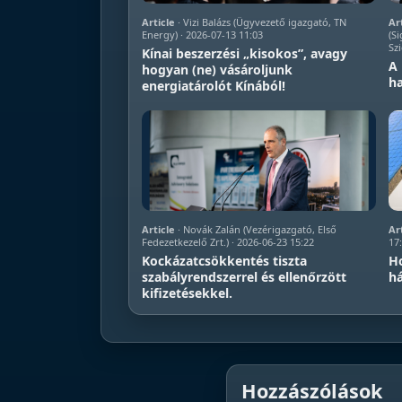
Article
· Vizi Balázs (Ügyvezető igazgató, TN
Ar
Energy) · 2026-07-13 11:03
(Si
Szi
Kínai beszerzési „kisokos”, avagy
A 
hogyan (ne) vásároljunk
ha
energiatárolót Kínából!
Article
· Novák Zalán (Vezérigazgató, Első
Ar
Fedezetkezelő Zrt.) · 2026-06-23 15:22
17
Kockázatcsökkentés tiszta
Ho
szabályrendszerrel és ellenőrzött
há
kifizetésekkel.
Hozzászólások