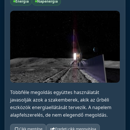
Energia
Napenergia
Többféle megoldás együttes használatát
javasolják azok a szakemberek, akik az űrbéli
eszközök energiaellátását tervezik. A napelem
alapfelszerelés, de nem elegendő megoldás.
Cikk mentése
Eredeti cikk megnyitása