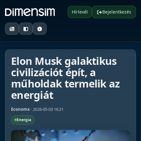
Hírlevél
Bejelentkezés
Elon Musk galaktikus
civilizációt épít, a
műholdak termelik az
energiát
Economx
· 2026-05-03 16:21
Energia