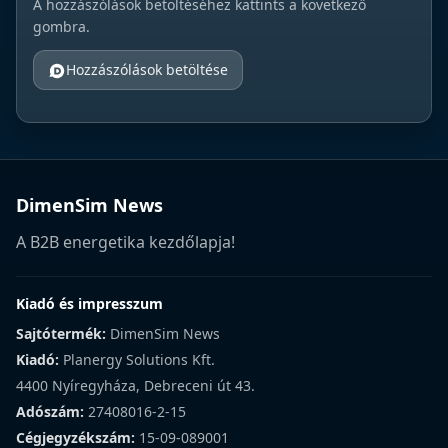
A hozzászólások betöltéséhez kattints a következő
gombra.
Hozzászólások betöltése
DimenSim News
A B2B energetika kezdőlapja!
Kiadó és impresszum
Sajtótermék:
DimenSim News
Kiadó:
Planergy Solutions Kft.
4400 Nyíregyháza, Debreceni út 43.
Adószám:
27408016-2-15
Cégjegyzékszám:
15-09-089001