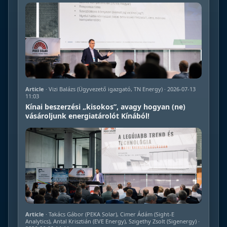
Article
· Vizi Balázs (Ügyvezető igazgató, TN Energy) · 2026-07-13
11:03
Kínai beszerzési „kisokos”, avagy hogyan (ne)
vásároljunk energiatárolót Kínából!
Article
· Takács Gábor (PEKA Solar), Cimer Ádám (Sight-E
Analytics), Antal Krisztián (EVE Energy), Szigethy Zsolt (Sigenergy) ·