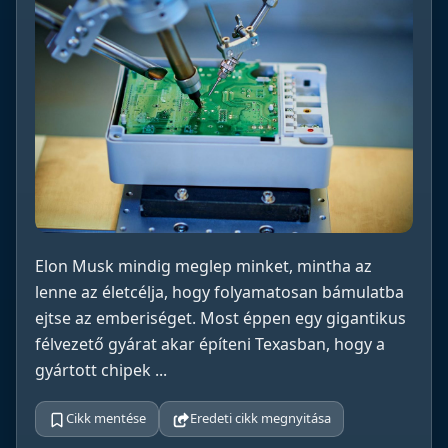
Elon Musk mindig meglep minket, mintha az
lenne az életcélja, hogy folyamatosan bámulatba
ejtse az emberiséget. Most éppen egy gigantikus
félvezető gyárat akar építeni Texasban, hogy a
gyártott chipek ...
Cikk mentése
Eredeti cikk megnyitása