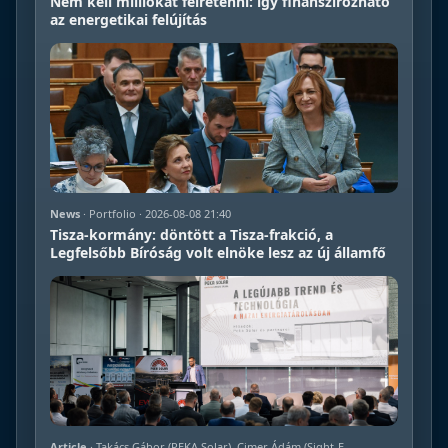
Nem kell milliókat félretenni: így finanszírozható
az energetikai felújítás
News
· Portfolio · 2026-08-08 21:40
Tisza-kormány: döntött a Tisza-frakció, a
Legfelsőbb Bíróság volt elnöke lesz az új államfő
Article
· Takács Gábor (PEKA Solar), Cimer Ádám (Sight-E