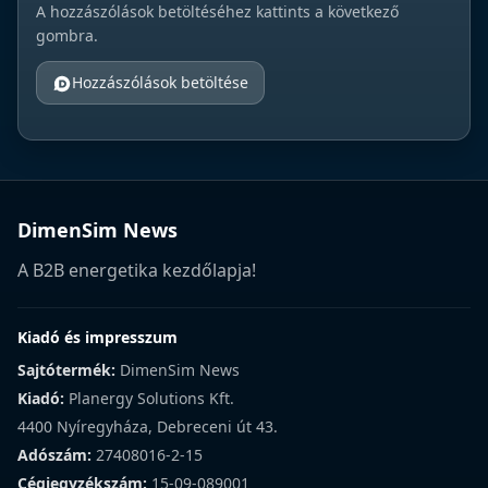
A hozzászólások betöltéséhez kattints a következő
gombra.
Hozzászólások betöltése
DimenSim News
A B2B energetika kezdőlapja!
Kiadó és impresszum
Sajtótermék:
DimenSim News
Kiadó:
Planergy Solutions Kft.
4400 Nyíregyháza, Debreceni út 43.
Adószám:
27408016-2-15
Cégjegyzékszám:
15-09-089001