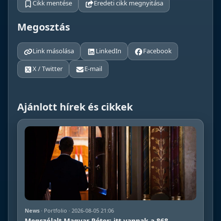
Cikk mentése
Eredeti cikk megnyitása
Megosztás
Link másolása
LinkedIn
Facebook
X / Twitter
E-mail
Ajánlott hírek és cikkek
News
· Portfolio · 2026-08-05 21:06
Megszólalt Magyar Péter: itt vannak a 868