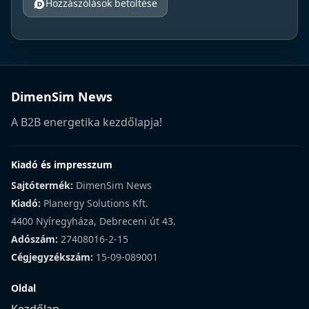
Hozzászólások betöltése
DimenSim News
A B2B energetika kezdőlapja!
Kiadó és impresszum
Sajtótermék:
DimenSim News
Kiadó:
Planergy Solutions Kft.
4400 Nyíregyháza, Debreceni út 43.
Adószám:
27408016-2-15
Cégjegyzékszám:
15-09-089001
Oldal