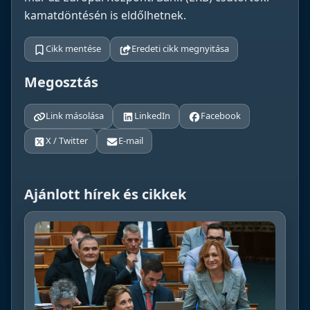
kamatdöntésén is eldőlhetnek.
Cikk mentése
Eredeti cikk megnyitása
Megosztás
Link másolása
LinkedIn
Facebook
X / Twitter
E-mail
Ajánlott hírek és cikkek