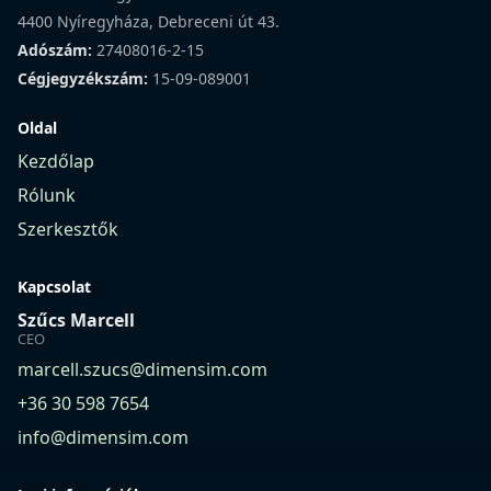
4400 Nyíregyháza, Debreceni út 43.
Adószám:
27408016-2-15
Cégjegyzékszám:
15-09-089001
Oldal
Kezdőlap
Rólunk
Szerkesztők
Kapcsolat
Szűcs Marcell
CEO
marcell.szucs@dimensim.com
+36 30 598 7654
info@dimensim.com