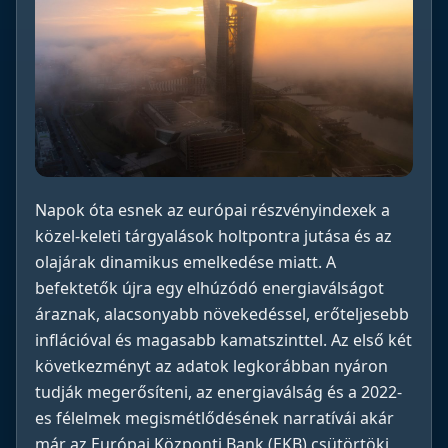
Napok óta esnek az európai részvényindexek a
közel-keleti tárgyalások holtpontra jutása és az
olajárak dinamikus emelkedése miatt. A
befektetők újra egy elhúzódó energiaválságot
áraznak, alacsonyabb növekedéssel, erőteljesebb
inflációval és magasabb kamatszinttel. Az első két
következményt az adatok legkorábban nyáron
tudják megerősíteni, az energiaválság és a 2022-
es félelmek megismétlődésének narratívái akár
már az Európai Központi Bank (EKB) csütörtöki