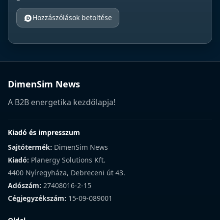
Hozzászólások betöltése
DimenSim News
A B2B energetika kezdőlapja!
Kiadó és impresszum
Sajtótermék:
DimenSim News
Kiadó:
Planergy Solutions Kft.
4400 Nyíregyháza, Debreceni út 43.
Adószám:
27408016-2-15
Cégjegyzékszám:
15-09-089001