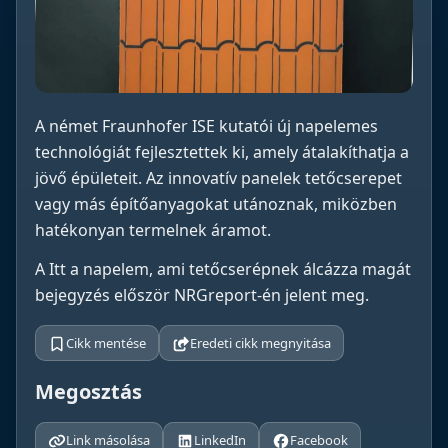
A német Fraunhofer ISE kutatói új napelemes
technológiát fejlesztettek ki, amely átalakíthatja a
jövő épületeit. Az innovatív panelek tetőcserepet
vagy más építőanyagokat utánoznak, miközben
hatékonyan termelnek áramot.
A Itt a napelem, ami tetőcserépnek álcázza magát
bejegyzés először NRGreport-én jelent meg.
Cikk mentése
Eredeti cikk megnyitása
Megosztás
Link másolása
LinkedIn
Facebook