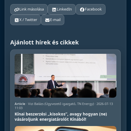
Link másolása
LinkedIn
Facebook
X / Twitter
E-mail
Ajánlott hírek és cikkek
Article
· Vizi Balázs (Ügyvezető igazgató, TN Energy) · 2026-07-13
11:03
Kínai beszerzési „kisokos”, avagy hogyan (ne)
vásároljunk energiatárolót Kínából!