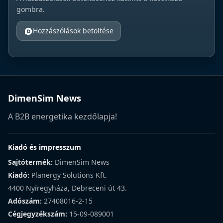
gombra.
Hozzászólások betöltése
DimenSim News
A B2B energetika kezdőlapja!
Kiadó és impresszum
Sajtótermék:
DimenSim News
Kiadó:
Planergy Solutions Kft.
4400 Nyíregyháza, Debreceni út 43.
Adószám:
27408016-2-15
Cégjegyzékszám:
15-09-089001