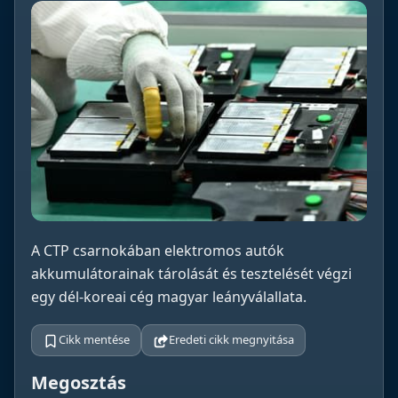
A CTP csarnokában elektromos autók
akkumulátorainak tárolását és tesztelését végzi
egy dél-koreai cég magyar leányválallata.
Cikk mentése
Eredeti cikk megnyitása
Megosztás