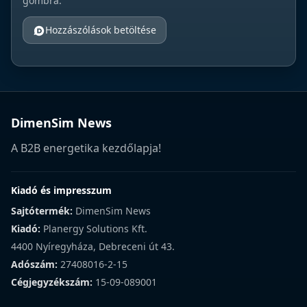
gombra.
Hozzászólások betöltése
DimenSim News
A B2B energetika kezdőlapja!
Kiadó és impresszum
Sajtótermék:
DimenSim News
Kiadó:
Planergy Solutions Kft.
4400 Nyíregyháza, Debreceni út 43.
Adószám:
27408016-2-15
Cégjegyzékszám:
15-09-089001