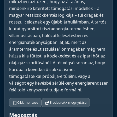
miközben azt üzeni, hogy az általános,
mindenkire kiterített támogatási modellek – a
magyar rezsicsökkentés logikája – túl drágák és
rosszul céloznak egy újabb árhullámban. A tartós
kiutat gyorsított tisztaenergia-termelésben,
villamosításban, hálózatfejlesztésben és
energiahatékonyságban látják, mert az
áramtermelés „tisztulása” önmagában még nem
húzza ki a fűtést, a közlekedést és az ipari hőt az
olaj–gáz szorításából. A tét végső soron az, hogy
Európa a következő sokkot ismét
támogatásokkal próbálja-e túlélni, vagy a
válságot egy kevésbé sérülékeny energiarendszer
felé toló kényszerré tudja-e formálni.
Cikk mentése
Eredeti cikk megnyitása
Megosztás