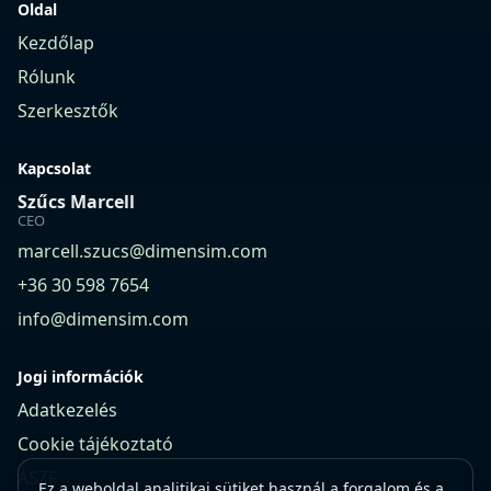
Oldal
Kezdőlap
Rólunk
Szerkesztők
Kapcsolat
Szűcs Marcell
CEO
marcell.szucs@dimensim.com
+36 30 598 7654
info@dimensim.com
Jogi információk
Adatkezelés
Cookie tájékoztató
ÁSZF
Ez a weboldal analitikai sütiket használ a forgalom és a