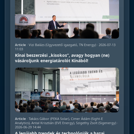
Article
· Vizi Balázs (Ügyvezető igazgató, TN Energy) · 2026-07-13
11:03
Kínai beszerzési „kisokos”, avagy hogyan (ne)
vásároljunk energiatárolót Kínából!
Article
· Takács Gábor (PEKA Solar), Cimer Ádám (Sight-E
Analytics), Antal Krisztián (EVE Energy), Szigethy Zsolt (Sigenergy) ·
2026-06-29 14:44
A legújabb trendek és technológiák a hazai