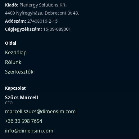
Kiadó:
Planergy Solutions Kft.
4400 Nyíregyháza, Debreceni út 43.
Adószám:
27408016-2-15
Cégjegyzékszám:
15-09-089001
Oldal
Kezdőlap
Rólunk
Szerkesztők
Kapcsolat
Szűcs Marcell
CEO
marcell.szucs@dimensim.com
+36 30 598 7654
info@dimensim.com