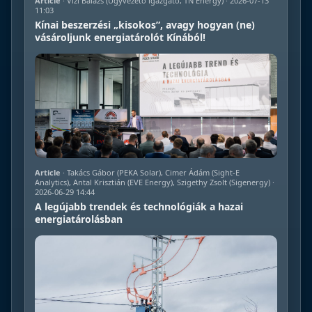
Article
· Vizi Balázs (Ügyvezető igazgató, TN Energy) · 2026-07-13
11:03
Kínai beszerzési „kisokos”, avagy hogyan (ne)
vásároljunk energiatárolót Kínából!
Article
· Takács Gábor (PEKA Solar), Cimer Ádám (Sight-E
Analytics), Antal Krisztián (EVE Energy), Szigethy Zsolt (Sigenergy) ·
2026-06-29 14:44
A legújabb trendek és technológiák a hazai
energiatárolásban