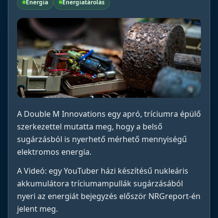
Energia
Energiatárolás
A Double M Innovations egy apró, tríciumra épülő
szerkezettel mutatta meg, hogy a belső
sugárzásból is nyerhető mérhető mennyiségű
elektromos energia.
A Videó: egy YouTuber házi készítésű nukleáris
akkumulátora tríciumampullák sugárzásából
nyeri az energiát bejegyzés először NRGreport-én
jelent meg.