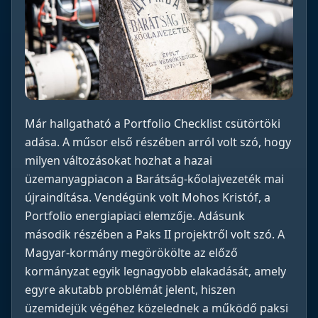
Már hallgatható a Portfolio Checklist csütörtöki
adása. A műsor első részében arról volt szó, hogy
milyen változásokat hozhat a hazai
üzemanyagpiacon a Barátság-kőolajvezeték mai
újraindítása. Vendégünk volt Mohos Kristóf, a
Portfolio energiapiaci elemzője. Adásunk
második részében a Paks II projektről volt szó. A
Magyar-kormány megörökölte az előző
kormányzat egyik legnagyobb elakadását, amely
egyre akutabb problémát jelent, hiszen
üzemidejük végéhez közelednek a működő paksi