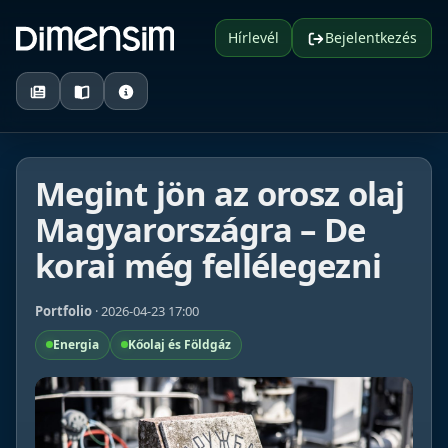
Hírlevél
Bejelentkezés
Megint jön az orosz olaj
Magyarországra – De
korai még fellélegezni
Portfolio
· 2026-04-23 17:00
Energia
Kőolaj és Földgáz