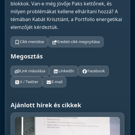
blokkok. Van-e még jövője Paks kettőnek, és
milyen problémákat kellene elhárítani hozzá? A
témában Kabát Krisztiánt, a Portfolio energetikai
elemzőjét kérdeztük.
Cikk mentése
Eredeti cikk megnyitása
Megosztás
Link másolása
LinkedIn
Facebook
X / Twitter
E-mail
Ajánlott hírek és cikkek