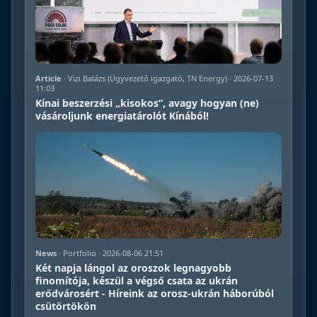
Article
· Vizi Balázs (Ügyvezető igazgató, TN Energy) · 2026-07-13
11:03
Kínai beszerzési „kisokos”, avagy hogyan (ne)
vásároljunk energiatárolót Kínából!
News
· Portfolio · 2026-08-06 21:51
Két napja lángol az oroszok legnagyobb
finomítója, készül a végső csata az ukrán
erődvárosért - Híreink az orosz-ukrán háborúból
csütörtökön