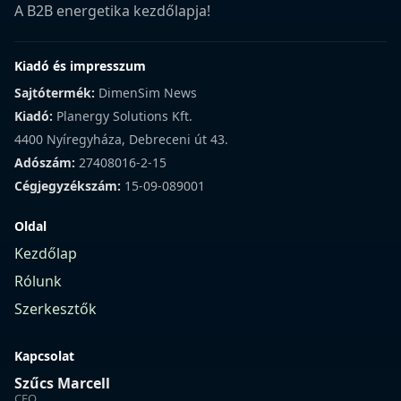
A B2B energetika kezdőlapja!
Kiadó és impresszum
Sajtótermék:
DimenSim News
Kiadó:
Planergy Solutions Kft.
4400 Nyíregyháza, Debreceni út 43.
Adószám:
27408016-2-15
Cégjegyzékszám:
15-09-089001
Oldal
Kezdőlap
Rólunk
Szerkesztők
Kapcsolat
Szűcs Marcell
CEO