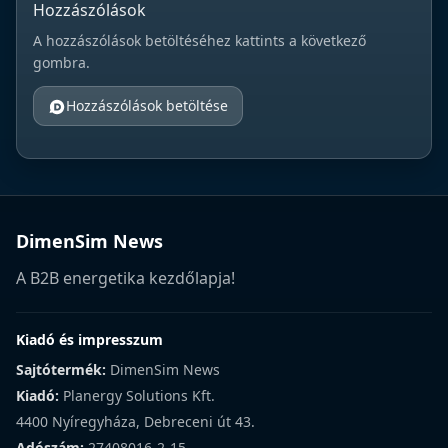
Hozzászólások
A hozzászólások betöltéséhez kattints a következő
gombra.
Hozzászólások betöltése
DimenSim News
A B2B energetika kezdőlapja!
Kiadó és impresszum
Sajtótermék:
DimenSim News
Kiadó:
Planergy Solutions Kft.
4400 Nyíregyháza, Debreceni út 43.
Adószám:
27408016-2-15