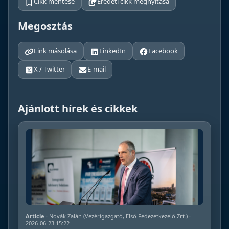
Cikk mentése
Eredeti cikk megnyitása
Megosztás
Link másolása
LinkedIn
Facebook
X / Twitter
E-mail
Ajánlott hírek és cikkek
Article
· Novák Zalán (Vezérigazgató, Első Fedezetkezelő Zrt.) ·
2026-06-23 15:22