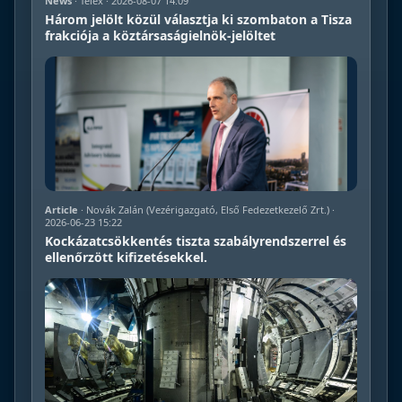
News
· Telex · 2026-08-07 14:09
Három jelölt közül választja ki szombaton a Tisza
frakciója a köztársaságielnök-jelöltet
Article
· Novák Zalán (Vezérigazgató, Első Fedezetkezelő Zrt.) ·
2026-06-23 15:22
Kockázatcsökkentés tiszta szabályrendszerrel és
ellenőrzött kifizetésekkel.