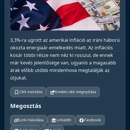
3,3%-ra ugrott az amerikai infláció az iráni háború
okozta energiaár-emelkedés miatt. Az inflációs
kosár többi része nem néz ki rosszul, de ennek
már kevés jelentősége van, ugyanis a magasabb
árak előbb utóbb mindenhova megtalálják az
útjukat.
Cikk mentése
Eredeti cikk megnyitása
Megosztás
Link másolása
LinkedIn
Facebook