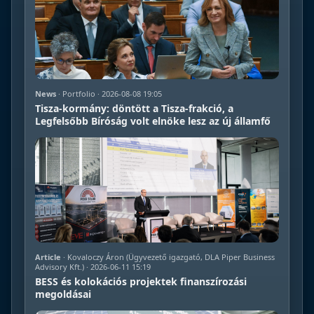
News
· Portfolio · 2026-08-08 19:05
Tisza-kormány: döntött a Tisza-frakció, a
Legfelsőbb Bíróság volt elnöke lesz az új államfő
Article
· Kovaloczy Áron (Ügyvezető igazgató, DLA Piper Business
Advisory Kft.) · 2026-06-11 15:19
BESS és kolokációs projektek finanszírozási
megoldásai