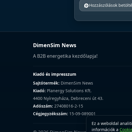
Hozzászólások betölt
DimenSim News
A B2B energetika kezdőlapja!
Kiadó és impresszum
Sajtótermék:
DimenSim News
Kiadó:
Planergy Solutions Kft.
4400 Nyíregyháza, Debreceni út 43.
Adószám:
27408016-2-15
Cégjegyzékszám:
15-09-089001
Ez a weboldal analit
információk a
Cooki