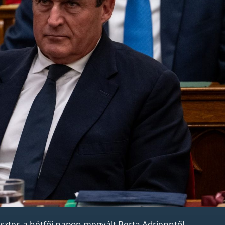
szter, a hétfői napon megvált Berta Adrienntől.