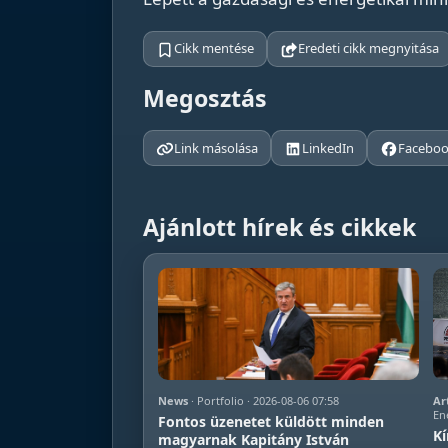
Cikk mentése
Eredeti cikk megnyitása
Megosztás
Link másolása
LinkedIn
Facebo
Ajánlott hírek és cikkek
News
· Portfolio · 2026-08-06 07:58
Ar
En
Fontos üzenetet küldött minden
Kí
magyarnak Kapitány István