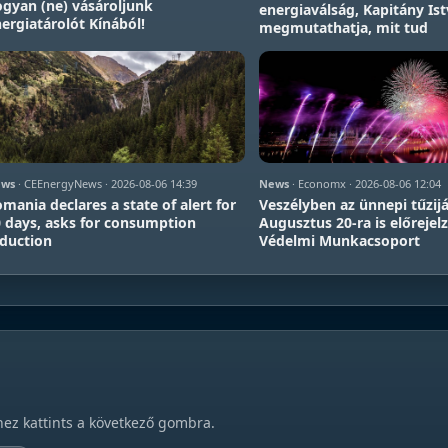
gyan (ne) vásároljunk
energiaválság, Kapitány Is
ergiatárolót Kínából!
megmutathatja, mit tud
ws
· CEEnergyNews · 2026-08-06 14:39
News
· Economx · 2026-08-06 12:04
mania declares a state of alert for
Veszélyben az ünnepi tűzij
 days, asks for consumption
Augusztus 20-ra is előrejelz
duction
Védelmi Munkacsoport
hez kattints a következő gombra.