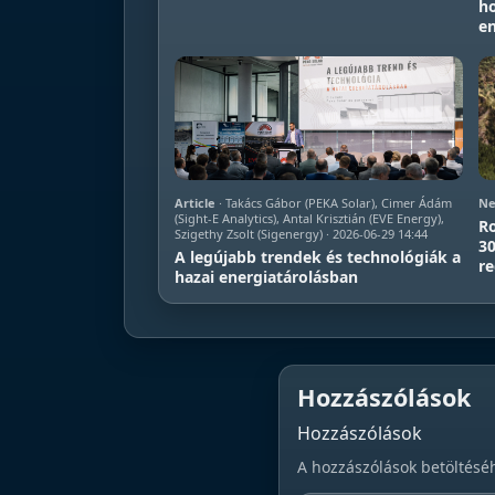
ho
en
Article
· Takács Gábor (PEKA Solar), Cimer Ádám
Ne
(Sight-E Analytics), Antal Krisztián (EVE Energy),
Ro
Szigethy Zsolt (Sigenergy) · 2026-06-29 14:44
30
A legújabb trendek és technológiák a
re
hazai energiatárolásban
Hozzászólások
Hozzászólások
A hozzászólások betöltésé