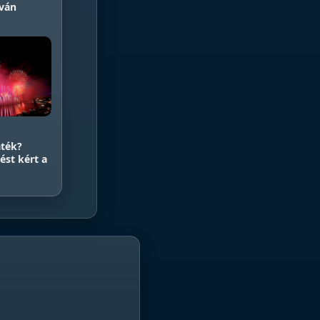
tván
áték?
ést kért a