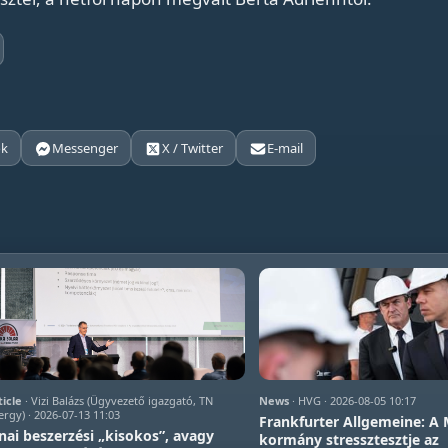
ok
Messenger
X / Twitter
E-mail
ticle
· Vizi Balázs (Ügyvezető igazgató, TN
News
· HVG · 2026-08-05 10:17
ergy) · 2026-07-13 11:03
Frankfurter Allgemeine: A
nai beszerzési „kisokos”, avagy
kormány stressztesztje az