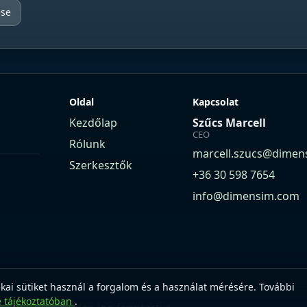
ése
Oldal
Kapcsolat
Kezdőlap
Szűcs Marcell
CEO
Rólunk
marcell.szucs@dimen
Szerkesztők
+36 30 598 7654
info@dimensim.com
ikai sütiket használ a forgalom és a használat mérésére. További
e tájékoztatóban
.