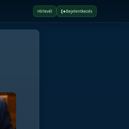
Hírlevél
Bejelentkezés